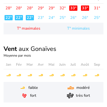
28°
28°
28°
29°
29°
32°
33°
33°
31°
3
22°
22°
22°
23°
24°
25°
26°
26°
25°
2
T° maximales
T° minimales
Vent
aux Gonaïves
Moyenne par mois
Jan
Fév
Mar
Avr
Mai
Juin
Juil
Août
Sep
O
faible
modéré
fort
très fort