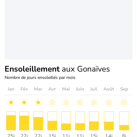
Ensoleillement
aux Gonaïves
Nombre de jours ensoleillés par mois
Jan
Fév
Mar
Avr
Mai
Juin
Juil
Août
Sep
O
25j
22j
22j
15j
11j
11j
15j
14j
8j
1