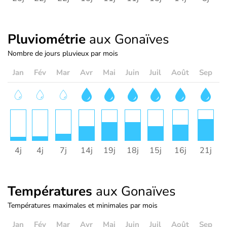
Pluviométrie
aux Gonaïves
Nombre de jours pluvieux par mois
Jan
Fév
Mar
Avr
Mai
Juin
Juil
Août
Sep
O
4j
4j
7j
14j
19j
18j
15j
16j
21j
2
Températures
aux Gonaïves
Températures maximales et minimales par mois
Jan
Fév
Mar
Avr
Mai
Juin
Juil
Août
Sep
O