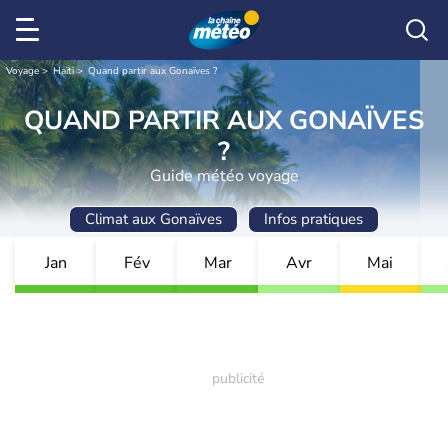
Voyage
Haïti
Quand partir aux Gonaïves ?
QUAND PARTIR AUX GONAÏVES
?
Guide météo voyage
Climat aux Gonaïves
Infos pratiques
Jan
Fév
Mar
Avr
Mai