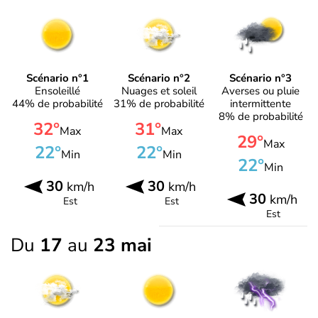
Scénario n°1
Scénario n°2
Scénario n°3
Ensoleillé
Nuages et soleil
Averses ou pluie
44% de probabilité
31% de probabilité
intermittente
8% de probabilité
32°
31°
Max
Max
29°
Max
22°
22°
Min
Min
22°
Min
30
30
km/h
km/h
30
km/h
Est
Est
Est
Du
17
au
23 mai