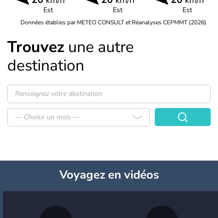
km/h
km/h
km/h
Est
Est
Est
Données établies par METEO CONSULT et Réanalyses CEPMMT (2026)
Trouvez
une autre
destination
— Choisir un mois —
Voyagez
en vidéos