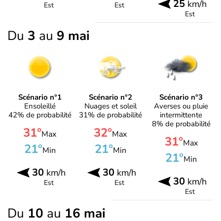
25
km/h
Est
Est
Est
Du
3
au
9 mai
Scénario n°1
Scénario n°2
Scénario n°3
Ensoleillé
Nuages et soleil
Averses ou pluie
42% de probabilité
31% de probabilité
intermittente
8% de probabilité
31°
32°
Max
Max
31°
Max
21°
21°
Min
Min
21°
Min
30
30
km/h
km/h
30
km/h
Est
Est
Est
Du
10
au
16 mai