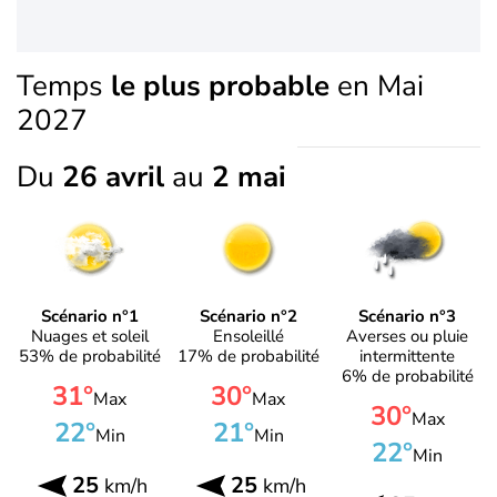
Temps
le plus probable
en Mai
2027
Du
26 avril
au
2 mai
Scénario n°1
Scénario n°2
Scénario n°3
Nuages et soleil
Ensoleillé
Averses ou pluie
53% de probabilité
17% de probabilité
intermittente
6% de probabilité
31°
30°
Max
Max
30°
Max
22°
21°
Min
Min
22°
Min
25
25
km/h
km/h