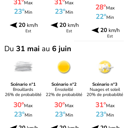
31°
31°
Max
Max
28°
Max
23°
23°
Min
Min
22°
Min
20
20
km/h
km/h
20
km/h
Est
Est
Est
Du
31 mai
au
6 juin
Scénario n°1
Scénario n°2
Scénario n°3
Brouillards
Ensoleillé
Nuages et soleil
26% de probabilité
22% de probabilité
20% de probabilité
30°
30°
31°
Max
Max
Max
23°
23°
23°
Min
Min
Min
20
20
20