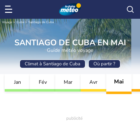
Voyage
Cuba
Santiago de Cuba
SANTIAGO DE CUBA EN MAI
Guide météo voyage
Climat à Santiago de Cuba
Où partir ?
Mai
Jan
Fév
Mar
Avr