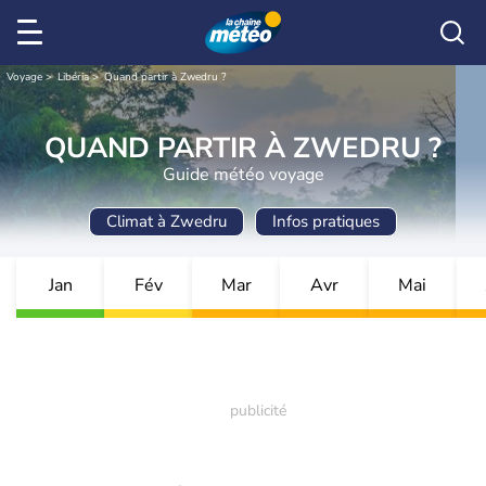
Voyage
Libéria
Quand partir à Zwedru ?
QUAND PARTIR À ZWEDRU ?
Guide météo voyage
Climat à Zwedru
Infos pratiques
Jan
Fév
Mar
Avr
Mai