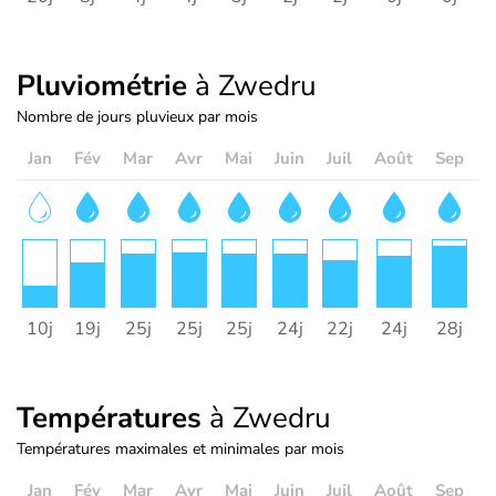
Pluviométrie
à Zwedru
Nombre de jours pluvieux par mois
Jan
Fév
Mar
Avr
Mai
Juin
Juil
Août
Sep
O
10j
19j
25j
25j
25j
24j
22j
24j
28j
2
Températures
à Zwedru
Températures maximales et minimales par mois
Jan
Fév
Mar
Avr
Mai
Juin
Juil
Août
Sep
O