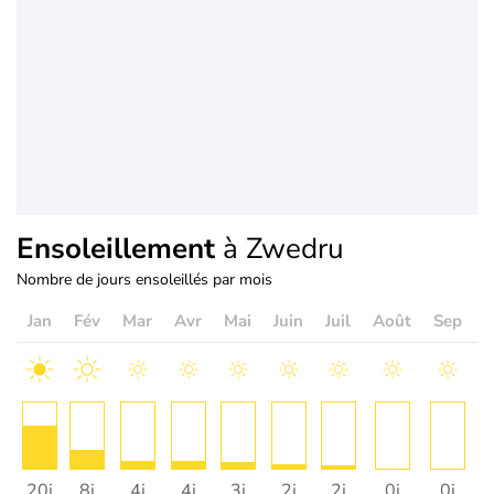
Ensoleillement
à Zwedru
Nombre de jours ensoleillés par mois
Jan
Fév
Mar
Avr
Mai
Juin
Juil
Août
Sep
O
20j
8j
4j
4j
3j
2j
2j
0j
0j