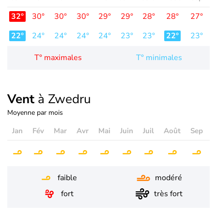
32°
30°
30°
30°
29°
29°
28°
28°
27°
2
22°
24°
24°
24°
24°
23°
23°
22°
23°
2
T° maximales
T° minimales
Vent
à Zwedru
Moyenne par mois
Jan
Fév
Mar
Avr
Mai
Juin
Juil
Août
Sep
O
faible
modéré
fort
très fort