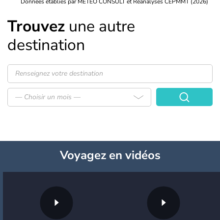
Données établies par METEO CONSULT et Réanalyses CEPMMT (2026)
Trouvez
une autre
destination
— Choisir un mois —
Voyagez
en vidéos