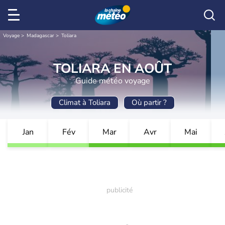
Voyage
Madagascar
Toliara
TOLIARA EN AOÛT
Guide météo voyage
Climat à Toliara
Où partir ?
Jan
Fév
Mar
Avr
Mai