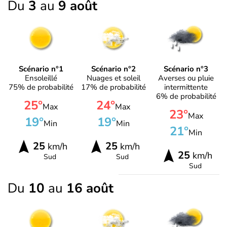
Du
3
au
9 août
Scénario n°1
Scénario n°2
Scénario n°3
Ensoleillé
Nuages et soleil
Averses ou pluie
75% de probabilité
17% de probabilité
intermittente
6% de probabilité
25°
24°
Max
Max
23°
Max
19°
19°
Min
Min
21°
Min
25
25
km/h
km/h
25
km/h
Sud
Sud
Sud
Du
10
au
16 août