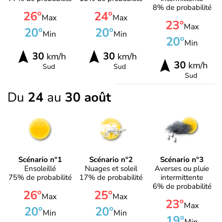
8% de probabilité
26°
24°
Max
Max
23°
Max
20°
20°
Min
Min
20°
Min
30
30
km/h
km/h
30
km/h
Sud
Sud
Sud
Du
24
au
30 août
Scénario n°1
Scénario n°2
Scénario n°3
Ensoleillé
Nuages et soleil
Averses ou pluie
75% de probabilité
17% de probabilité
intermittente
6% de probabilité
26°
25°
Max
Max
23°
Max
20°
20°
Min
Min
19°
Min