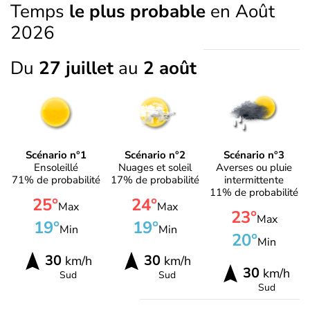
Temps
le plus probable
en Août
2026
Du
27 juillet
au
2 août
Scénario n°1
Scénario n°2
Scénario n°3
Ensoleillé
Nuages et soleil
Averses ou pluie
71% de probabilité
17% de probabilité
intermittente
11% de probabilité
25°
24°
Max
Max
23°
Max
19°
19°
Min
Min
20°
Min
30
30
km/h
km/h
30
km/h
Sud
Sud
Sud