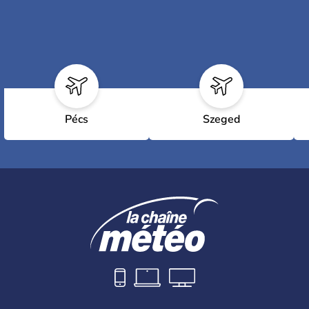
Pécs
Szeged