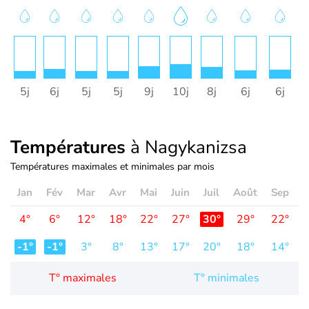
5j
6j
5j
5j
9j
10j
8j
6j
6j
Températures
à Nagykanizsa
Températures maximales et minimales par mois
Jan
Fév
Mar
Avr
Mai
Juin
Juil
Août
Sep
O
4°
6°
12°
18°
22°
27°
30°
29°
22°
1
-1°
-1°
3°
8°
13°
17°
20°
18°
14°
T° maximales
T° minimales