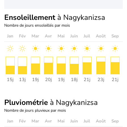
Ensoleillement
à Nagykanizsa
Nombre de jours ensoleillés par mois
Jan
Fév
Mar
Avr
Mai
Juin
Juil
Août
Sep
O
15j
13j
19j
20j
19j
18j
21j
23j
21j
2
Pluviométrie
à Nagykanizsa
Nombre de jours pluvieux par mois
Jan
Fév
Mar
Avr
Mai
Juin
Juil
Août
Sep
O