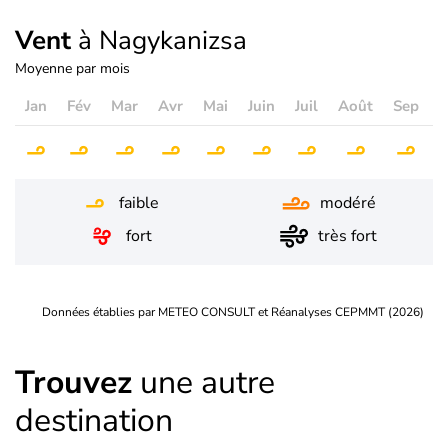
Vent
à Nagykanizsa
Moyenne par mois
Jan
Fév
Mar
Avr
Mai
Juin
Juil
Août
Sep
O
faible
modéré
fort
très fort
Données établies par METEO CONSULT et Réanalyses CEPMMT (2026)
Trouvez
une autre
destination