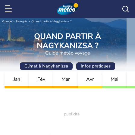
Voyage
Hongrie
Quand partir à Nagykanizsa ?
QUAND PARTIR À
NAGYKANIZSA ?
Guide météo voyage
Climat à Nagykanizsa
Infos pratiques
Jan
Fév
Mar
Avr
Mai