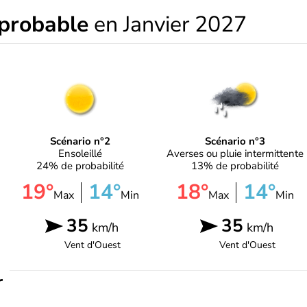
 probable
en Janvier 2027
Scénario n°2
Scénario n°3
Ensoleillé
Averses ou pluie intermittente
24% de probabilité
13% de probabilité
19°
14°
18°
14°
Max
Min
Max
Min
35
35
km/h
km/h
Vent d'
Ouest
Vent d'
Ouest
r