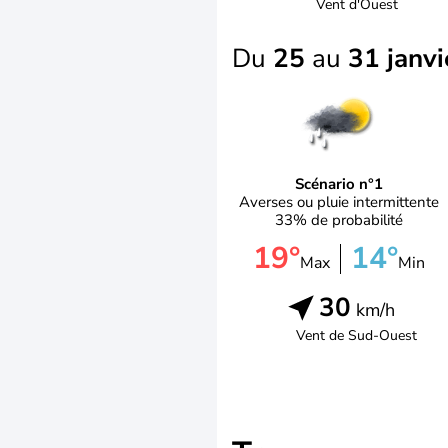
Vent d'
Ouest
Du
25
au
31 janvi
Scénario n°1
Averses ou pluie intermittente
33% de probabilité
19°
14°
Max
Min
30
km/h
Vent de
Sud-Ouest