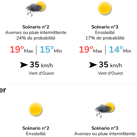
Scénario n°2
Scénario n°3
Averses ou pluie intermittente
Ensoleillé
24% de probabilité
17% de probabilité
19°
15°
19°
14°
Max
Min
Max
Min
35
35
km/h
km/h
Vent d'
Ouest
Vent d'
Ouest
er
Scénario n°2
Scénario n°3
Ensoleillé
Averses ou pluie intermittente