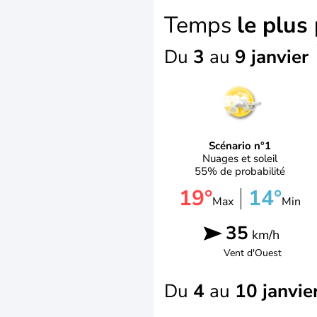
Temps
le plus
Du
3
au
9 janvier
Scénario n°1
Nuages et soleil
55% de probabilité
19°
14°
Max
Min
35
km/h
Vent d'
Ouest
Du
4
au
10 janvie