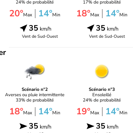
24% de probabilité
17% de probabilité
20°
14°
18°
14°
Max
Min
Max
Min
35
35
km/h
km/h
Vent de
Sud-Ouest
Vent de
Sud-Ouest
er
Scénario n°2
Scénario n°3
Averses ou pluie intermittente
Ensoleillé
33% de probabilité
24% de probabilité
18°
14°
19°
14°
Max
Min
Max
Min
35
35
km/h
km/h