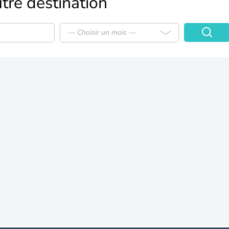
tre destination
— Choisir un mois —