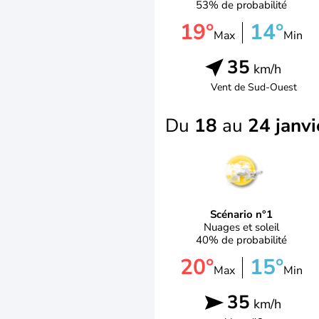
53% de probabilité
19°
14°
Max
Min
35
km/h
Vent de
Sud-Ouest
Du
18
au
24 janvi
Scénario n°1
Nuages et soleil
40% de probabilité
20°
15°
Max
Min
35
km/h