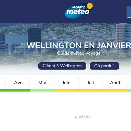
WELLINGTON EN JANVIE
Guide météo voyage
Climat à Wellington
Où partir ?
Avr
Mai
Juin
Juil
Août