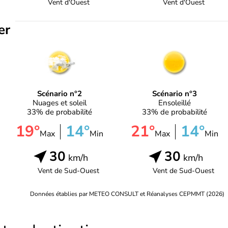
Vent d'
Ouest
Vent d'
Ouest
er
Scénario n°2
Scénario n°3
Nuages et soleil
Ensoleillé
33% de probabilité
33% de probabilité
19°
14°
21°
14°
Max
Min
Max
Min
30
30
km/h
km/h
Vent de
Sud-Ouest
Vent de
Sud-Ouest
Données établies par METEO CONSULT et Réanalyses CEPMMT (2026)