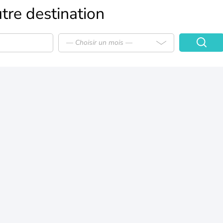
tre destination
— Choisir un mois —