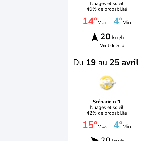
Nuages et soleil
40% de probabilité
14°
4°
Max
Min
20
km/h
Vent de
Sud
Du
19
au
25 avril
Scénario n°1
Nuages et soleil
42% de probabilité
15°
4°
Max
Min
20