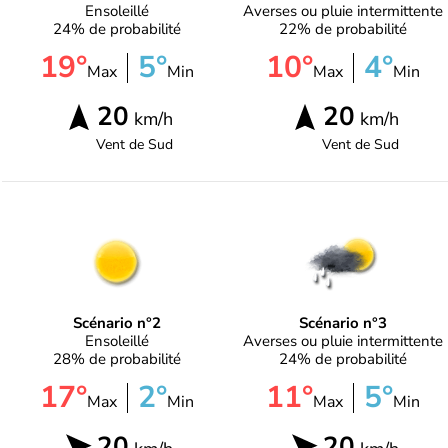
Ensoleillé
Averses ou pluie intermittente
24% de probabilité
22% de probabilité
19°
5°
10°
4°
Max
Min
Max
Min
20
20
km/h
km/h
Vent de
Sud
Vent de
Sud
Scénario n°2
Scénario n°3
Ensoleillé
Averses ou pluie intermittente
28% de probabilité
24% de probabilité
17°
2°
11°
5°
Max
Min
Max
Min
20
20