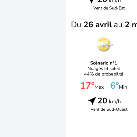
km/h
Vent de
Sud-Est
Du
26 avril
au
2 
Scénario n°1
Nuages et soleil
44% de probabilité
17°
6°
Max
Min
20
km/h
Vent de
Sud-Ouest