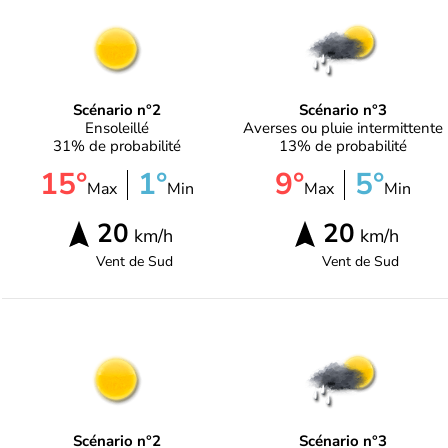
Scénario n°2
Scénario n°3
Ensoleillé
Averses ou pluie intermittente
31% de probabilité
13% de probabilité
15°
1°
9°
5°
Max
Min
Max
Min
20
20
km/h
km/h
Vent de
Sud
Vent de
Sud
Scénario n°2
Scénario n°3