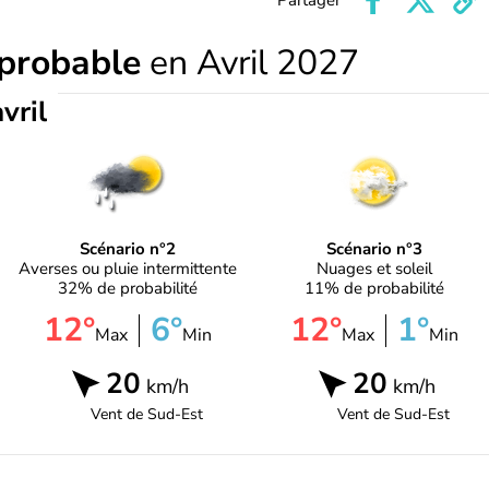
Partager
 probable
en Avril 2027
vril
Scénario n°2
Scénario n°3
Averses ou pluie intermittente
Nuages et soleil
32% de probabilité
11% de probabilité
12°
6°
12°
1°
Max
Min
Max
Min
20
20
km/h
km/h
Vent de
Sud-Est
Vent de
Sud-Est