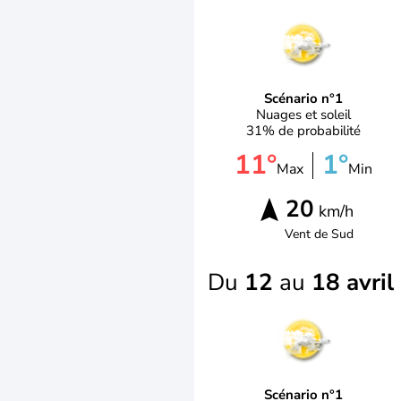
Scénario n°1
Nuages et soleil
31% de probabilité
11°
1°
Max
Min
20
km/h
Vent de
Sud
Du
12
au
18 avril
Scénario n°1