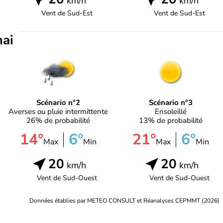
km/h
km/h
Vent de
Sud-Est
Vent de
Sud-Est
mai
Scénario n°2
Scénario n°3
Averses ou pluie intermittente
Ensoleillé
26% de probabilité
13% de probabilité
14°
6°
21°
6°
Max
Min
Max
Min
20
20
km/h
km/h
Vent de
Sud-Ouest
Vent de
Sud-Ouest
Données établies par METEO CONSULT et Réanalyses CEPMMT (2026)