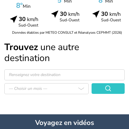
5°
8°
Min
Min
8°
Min
30
30
km/h
km/h
30
km/h
Sud-Ouest
Sud-Ouest
Sud-Ouest
Données établies par METEO CONSULT et Réanalyses CEPMMT (2026)
Trouvez
une autre
destination
— Choisir un mois —
Voyagez
en vidéos