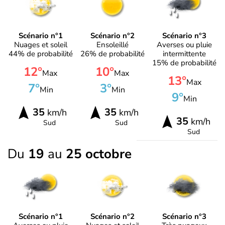
Scénario n°1
Scénario n°2
Scénario n°3
Nuages et soleil
Ensoleillé
Averses ou pluie
44% de probabilité
26% de probabilité
intermittente
15% de probabilité
12°
10°
Max
Max
13°
Max
7°
3°
Min
Min
9°
Min
35
35
km/h
km/h
35
km/h
Sud
Sud
Sud
Du
19
au
25 octobre
Scénario n°1
Scénario n°2
Scénario n°3