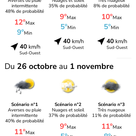
Averses ou pluie
Nuages et soleil
Très nuageux
intermittente
35% de probabilité
8% de probabilité
48% de probabilité
9°
10°
Max
Max
12°
Max
5°
5°
Min
Min
9°
Min
40
40
km/h
km/h
40
km/h
Sud-Ouest
Sud-Ouest
Sud-Ouest
Du
26 octobre
au
1 novembre
Scénario n°1
Scénario n°2
Scénario n°3
Averses ou pluie
Nuages et soleil
Très nuageux
intermittente
37% de probabilité
11% de probabilité
40% de probabilité
9°
11°
Max
Max
11°
Max