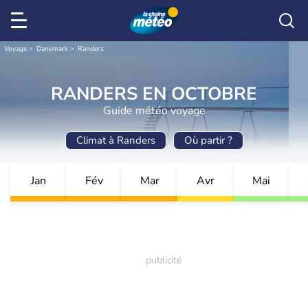
Voyage
Danemark
Randers
RANDERS EN OCTOBRE
Guide météo voyage
Climat à Randers
Où partir ?
Jan
Fév
Mar
Avr
Mai