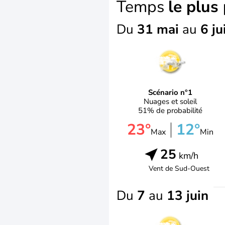
Temps
le plus
Du
31 mai
au
6 ju
Scénario n°1
Nuages et soleil
51% de probabilité
23°
12°
Max
Min
25
km/h
Vent de
Sud-Ouest
Du
7
au
13 juin