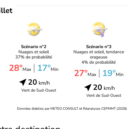
illet
Scénario n°2
Scénario n°3
Nuages et soleil
Nuages et soleil, tendance
37% de probabilité
orageuse
4% de probabilité
28°
17°
Max
Min
27°
19°
Max
Min
20
km/h
20
km/h
Vent de
Sud-Ouest
Vent de
Sud-Ouest
Données établies par METEO CONSULT et Réanalyses CEPMMT (2026)