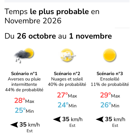
Temps
le plus probable
en
Novembre 2026
Du
26 octobre
au
1 novembre
Scénario n°1
Scénario n°2
Scénario n°3
Averses ou pluie
Nuages et soleil
Ensoleillé
intermittente
40% de probabilité
11% de probabilité
44% de probabilité
27°
29°
Max
Max
28°
Max
24°
26°
Min
Min
25°
Min
35
35
km/h
km/h
35
km/h
Est
Est
Est