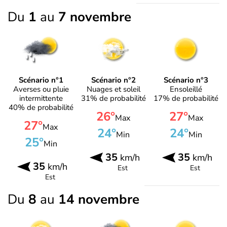
Du
1
au
7 novembre
Scénario n°1
Scénario n°2
Scénario n°3
Averses ou pluie
Nuages et soleil
Ensoleillé
intermittente
31% de probabilité
17% de probabilité
40% de probabilité
26°
27°
Max
Max
27°
Max
24°
24°
Min
Min
25°
Min
35
35
km/h
km/h
35
km/h
Est
Est
Est
Du
8
au
14 novembre