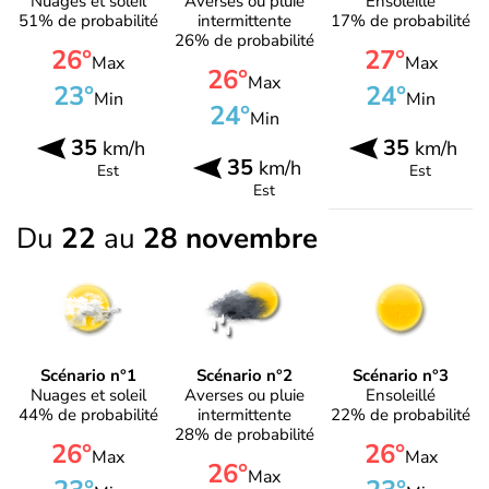
Nuages et soleil
Averses ou pluie
Ensoleillé
51% de probabilité
intermittente
17% de probabilité
26% de probabilité
26°
27°
Max
Max
26°
Max
23°
24°
Min
Min
24°
Min
35
35
km/h
km/h
35
km/h
Est
Est
Est
Du
22
au
28 novembre
Scénario n°1
Scénario n°2
Scénario n°3
Nuages et soleil
Averses ou pluie
Ensoleillé
44% de probabilité
intermittente
22% de probabilité
28% de probabilité
26°
26°
Max
Max
26°
Max