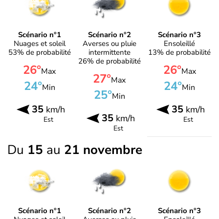
Scénario n°1
Scénario n°2
Scénario n°3
Nuages et soleil
Averses ou pluie
Ensoleillé
53% de probabilité
intermittente
13% de probabilité
26% de probabilité
26°
26°
Max
Max
27°
Max
24°
24°
Min
Min
25°
Min
35
35
km/h
km/h
35
km/h
Est
Est
Est
Du
15
au
21 novembre
Scénario n°1
Scénario n°2
Scénario n°3