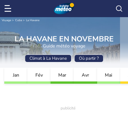
Voyage
Cuba
La Havane
LA HAVANE EN NOVEMBRE
Guide météo voyage
Climat à La Havane
Où partir ?
Jan
Fév
Mar
Avr
Mai