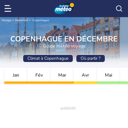
Voyage
Danemark
Copenhague
COPENHAGUE EN DÉCEMBRE
Guide météo voyage
Climat à Copenhague
Où partir ?
Jan
Fév
Mar
Avr
Mai