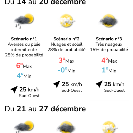
Du
14
au
20 décembre
Scénario n°1
Scénario n°2
Scénario n°3
Averses ou pluie
Nuages et soleil
Très nuageux
intermittente
28% de probabilité
15% de probabilité
28% de probabilité
3°
4°
Max
Max
6°
Max
-0°
1°
Min
Min
4°
Min
25
25
km/h
km/h
25
km/h
Sud-Ouest
Sud-Ouest
Sud-Ouest
Du
21
au
27 décembre