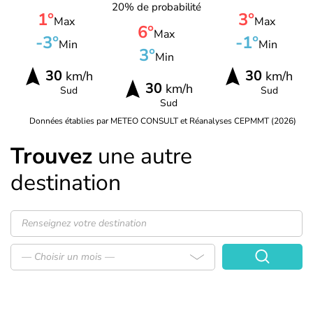
20% de probabilité
1°
3°
Max
Max
6°
Max
-3°
-1°
Min
Min
3°
Min
30
30
km/h
km/h
30
km/h
Sud
Sud
Sud
Données établies par METEO CONSULT et Réanalyses CEPMMT (2026)
Trouvez
une autre
destination
— Choisir un mois —