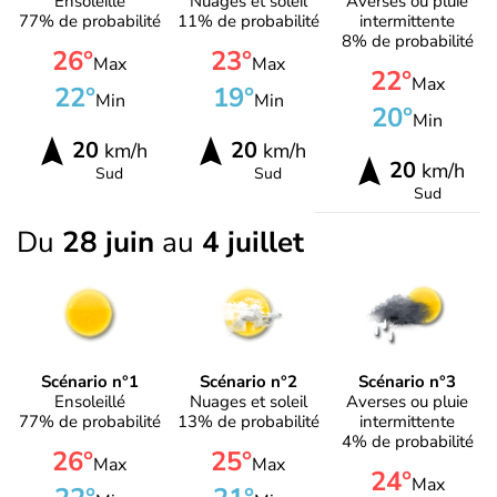
Ensoleillé
Nuages et soleil
Averses ou pluie
77% de probabilité
11% de probabilité
intermittente
8% de probabilité
26°
23°
Max
Max
22°
Max
22°
19°
Min
Min
20°
Min
20
20
km/h
km/h
20
km/h
Sud
Sud
Sud
Du
28 juin
au
4 juillet
Scénario n°1
Scénario n°2
Scénario n°3
Ensoleillé
Nuages et soleil
Averses ou pluie
77% de probabilité
13% de probabilité
intermittente
4% de probabilité
26°
25°
Max
Max
24°
Max