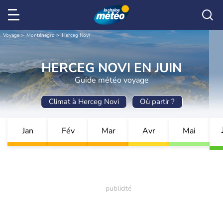
Voyage
Monténégro
Herceg Novi
HERCEG NOVI EN JUIN
Guide météo voyage
Climat à Herceg Novi
Où partir ?
Jan
Fév
Mar
Avr
Mai