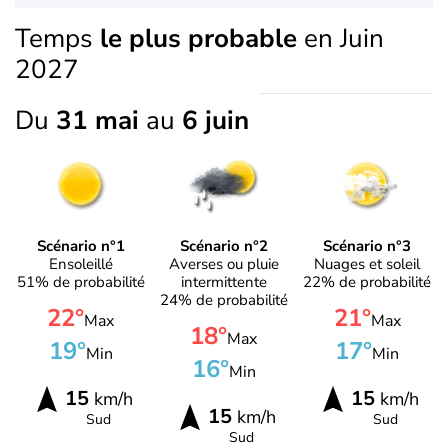
Temps
le plus probable
en Juin
2027
Du
31 mai
au
6 juin
Scénario n°1
Scénario n°2
Scénario n°3
Ensoleillé
Averses ou pluie
Nuages et soleil
51% de probabilité
intermittente
22% de probabilité
24% de probabilité
22°
21°
Max
Max
18°
Max
19°
17°
Min
Min
16°
Min
15
15
km/h
km/h
15
km/h
Sud
Sud
Sud