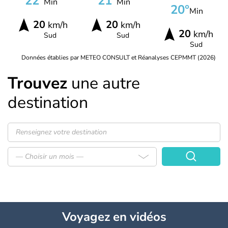
22°
21°
Min
Min
20°
Min
20
20
km/h
km/h
20
km/h
Sud
Sud
Sud
Données établies par METEO CONSULT et Réanalyses CEPMMT (2026)
Trouvez
une autre
destination
— Choisir un mois —
Voyagez
en vidéos