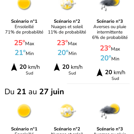
Scénario n°1
Scénario n°2
Scénario n°3
Ensoleillé
Nuages et soleil
Averses ou pluie
71% de probabilité
11% de probabilité
intermittente
6% de probabilité
25°
23°
Max
Max
23°
Max
21°
20°
Min
Min
20°
Min
20
20
km/h
km/h
20
km/h
Sud
Sud
Sud
Du
21
au
27 juin
Scénario n°1
Scénario n°2
Scénario n°3