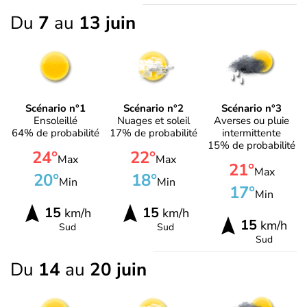
Du
7
au
13 juin
Scénario n°1
Scénario n°2
Scénario n°3
Ensoleillé
Nuages et soleil
Averses ou pluie
64% de probabilité
17% de probabilité
intermittente
15% de probabilité
24°
22°
Max
Max
21°
Max
20°
18°
Min
Min
17°
Min
15
15
km/h
km/h
15
km/h
Sud
Sud
Sud
Du
14
au
20 juin