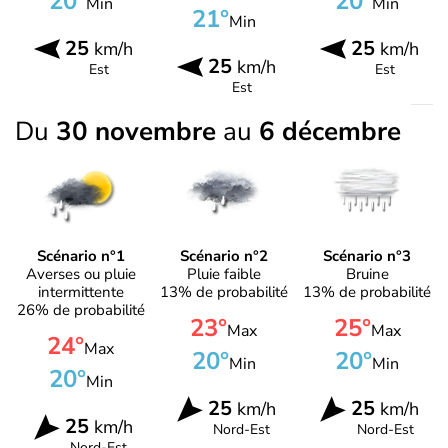
20°
20°
Min
Min
21°
Min
25
25
km/h
km/h
25
km/h
Est
Est
Est
Du
30 novembre
au
6 décembre
Scénario n°1
Scénario n°2
Scénario n°3
Averses ou pluie
Pluie faible
Bruine
intermittente
13% de probabilité
13% de probabilité
26% de probabilité
23°
25°
Max
Max
24°
Max
20°
20°
Min
Min
20°
Min
25
25
km/h
km/h
25
km/h
Nord-Est
Nord-Est
Nord-Est