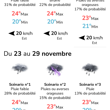
Pluie faible
Bruine
Pluies ou averses
31% de probabilité
22% de probabilité
orageuses
17% de probabilité
24°
24°
Max
Max
23°
Max
20°
20°
Min
Min
21°
Min
20
20
km/h
km/h
20
km/h
Est
Est
Est
Du
23
au
29 novembre
Scénario n°1
Scénario n°2
Scénario n°3
Pluie faible
Pluies ou averses
Pluie
28% de probabilité
orageuses
13% de probabilité
15% de probabilité
24°
23°
Max
Max
23°
Max