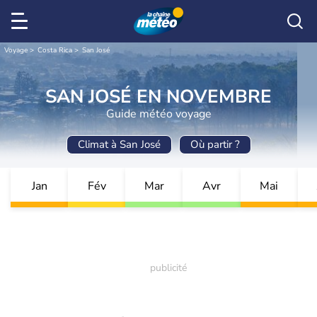
Voyage
Costa Rica
San José
SAN JOSÉ EN NOVEMBRE
Guide météo voyage
Climat à San José
Où partir ?
Jan
Fév
Mar
Avr
Mai