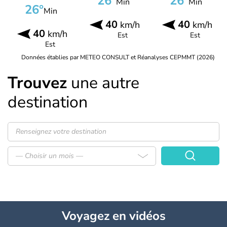
26°
26°
Min
Min
26°
Min
40
40
km/h
km/h
40
km/h
Est
Est
Est
Données établies par METEO CONSULT et Réanalyses CEPMMT (2026)
Trouvez
une autre
destination
— Choisir un mois —
Voyagez
en vidéos