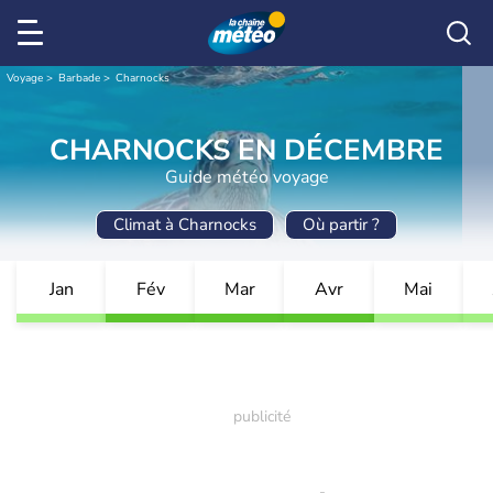
Voyage
Barbade
Charnocks
CHARNOCKS EN DÉCEMBRE
Guide météo voyage
Climat à Charnocks
Où partir ?
Jan
Fév
Mar
Avr
Mai