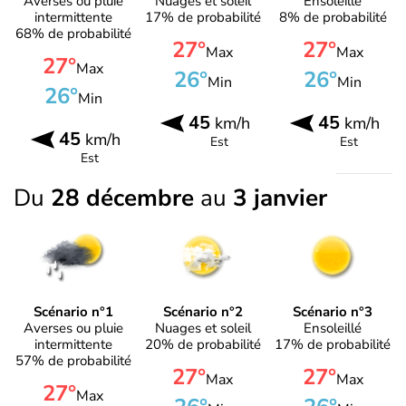
Averses ou pluie
Nuages et soleil
Ensoleillé
intermittente
17% de probabilité
8% de probabilité
68% de probabilité
27°
27°
Max
Max
27°
Max
26°
26°
Min
Min
26°
Min
45
45
km/h
km/h
45
km/h
Est
Est
Est
Du
28 décembre
au
3 janvier
Scénario n°1
Scénario n°2
Scénario n°3
Averses ou pluie
Nuages et soleil
Ensoleillé
intermittente
20% de probabilité
17% de probabilité
57% de probabilité
27°
27°
Max
Max
27°
Max