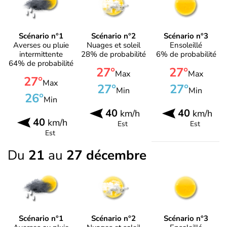
Scénario n°1
Scénario n°2
Scénario n°3
Averses ou pluie
Nuages et soleil
Ensoleillé
intermittente
28% de probabilité
6% de probabilité
64% de probabilité
27°
27°
Max
Max
27°
Max
27°
27°
Min
Min
26°
Min
40
40
km/h
km/h
40
km/h
Est
Est
Est
Du
21
au
27 décembre
Scénario n°1
Scénario n°2
Scénario n°3