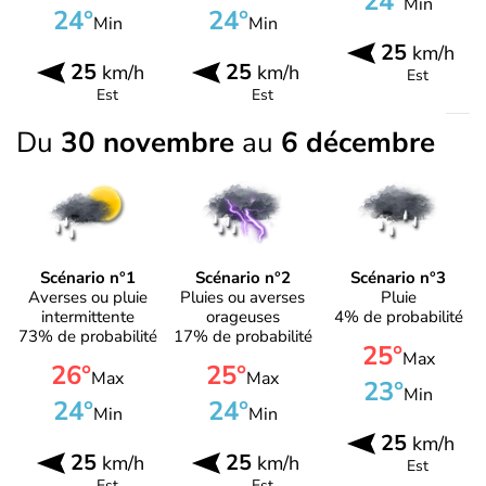
24°
Min
24°
24°
Min
Min
25
km/h
25
25
km/h
km/h
Est
Est
Est
Du
30 novembre
au
6 décembre
Scénario n°1
Scénario n°2
Scénario n°3
Averses ou pluie
Pluies ou averses
Pluie
intermittente
orageuses
4% de probabilité
73% de probabilité
17% de probabilité
25°
Max
26°
25°
Max
Max
23°
Min
24°
24°
Min
Min
25
km/h
25
25
km/h
km/h
Est
Est
Est