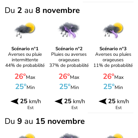
Du
2
au
8 novembre
Scénario n°1
Scénario n°2
Scénario n°3
Averses ou pluie
Pluies ou averses
Averses ou pluies
intermittente
orageuses
orageuses
44% de probabilité
37% de probabilité
11% de probabilité
26°
26°
26°
Max
Max
Max
25°
25°
25°
Min
Min
Min
25
25
25
km/h
km/h
km/h
Est
Est
Est
Du
9
au
15 novembre