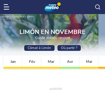
Voyage
Costa Rica
Limón
LIMÓN EN NOVEMBRE
Guide météo voyage
Climat à Limón
Où partir ?
Jan
Fév
Mar
Avr
Mai