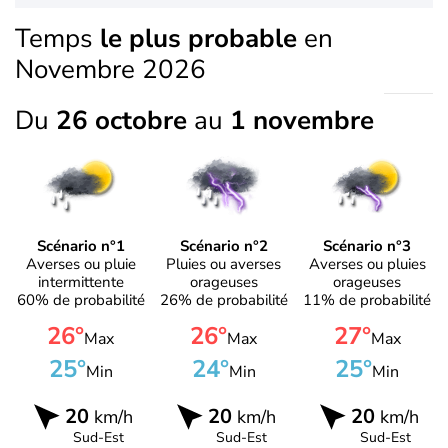
Temps
le plus probable
en
Novembre 2026
Du
26 octobre
au
1 novembre
Scénario n°1
Scénario n°2
Scénario n°3
Averses ou pluie
Pluies ou averses
Averses ou pluies
intermittente
orageuses
orageuses
60% de probabilité
26% de probabilité
11% de probabilité
26°
26°
27°
Max
Max
Max
25°
24°
25°
Min
Min
Min
20
20
20
km/h
km/h
km/h
Sud-Est
Sud-Est
Sud-Est