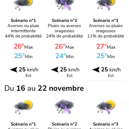
Scénario n°1
Scénario n°2
Scénario n°3
Averses ou pluie
Pluies ou averses
Averses ou pluies
intermittente
orageuses
orageuses
44% de probabilité
24% de probabilité
11% de probabilité
26°
26°
27°
Max
Max
Max
25°
24°
25°
Min
Min
Min
25
25
25
km/h
km/h
km/h
Est
Est
Est
Du
16
au
22 novembre
Scénario n°1
Scénario n°2
Scénario n°3