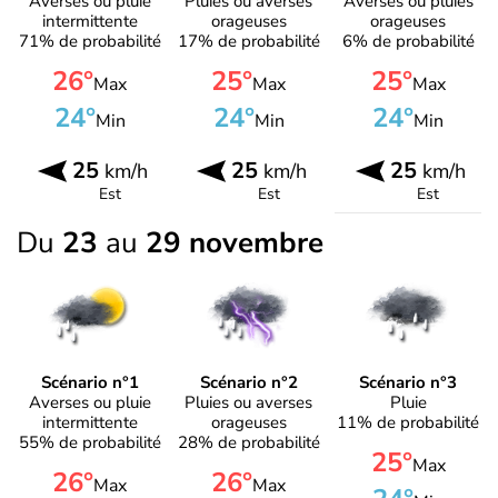
Averses ou pluie
Pluies ou averses
Averses ou pluies
intermittente
orageuses
orageuses
71% de probabilité
17% de probabilité
6% de probabilité
26°
25°
25°
Max
Max
Max
24°
24°
24°
Min
Min
Min
25
25
25
km/h
km/h
km/h
Est
Est
Est
Du
23
au
29 novembre
Scénario n°1
Scénario n°2
Scénario n°3
Averses ou pluie
Pluies ou averses
Pluie
intermittente
orageuses
11% de probabilité
55% de probabilité
28% de probabilité
25°
Max
26°
26°
Max
Max