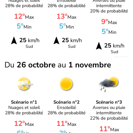
Nuages et soleil
Ensoleillé
Averses ou pluie
28% de probabilité
28% de probabilité
intermittente
20% de probabilité
12°
13°
Max
Max
9°
Max
5°
5°
Min
Min
5°
Min
25
25
km/h
km/h
25
km/h
Sud
Sud
Sud
Du
26 octobre
au
1 novembre
Scénario n°1
Scénario n°2
Scénario n°3
Nuages et soleil
Ensoleillé
Averses ou pluie
28% de probabilité
28% de probabilité
intermittente
22% de probabilité
12°
11°
Max
Max
11°
Max