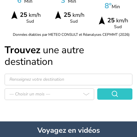
6°
3°
Min
Min
8°
Min
25
25
km/h
km/h
25
km/h
Sud
Sud
Sud
Données établies par METEO CONSULT et Réanalyses CEPMMT (2026)
Trouvez
une autre
destination
— Choisir un mois —
Voyagez
en vidéos