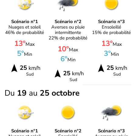
Scénario n°1
Scénario n°2
Scénario n°3
Nuages et soleil
Averses ou pluie
Ensoleillé
46% de probabilité
intermittente
15% de probabilité
22% de probabilité
13°
13°
Max
Max
10°
Max
5°
3°
Min
Min
6°
Min
25
25
km/h
km/h
25
km/h
Sud
Sud
Sud
Du
19
au
25 octobre
Scénario n°1
Scénario n°2
Scénario n°3