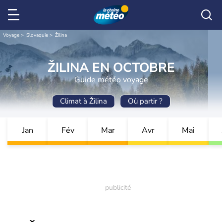
Voyage
Slovaquie
Žilina
ŽILINA EN OCTOBRE
Guide météo voyage
Climat à Žilina
Où partir ?
Jan
Fév
Mar
Avr
Mai