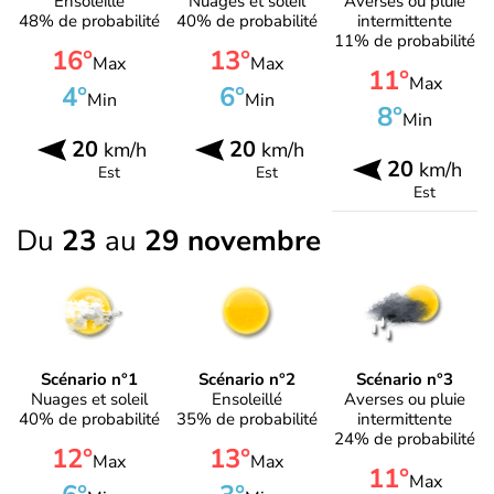
Ensoleillé
Nuages et soleil
Averses ou pluie
48% de probabilité
40% de probabilité
intermittente
11% de probabilité
16°
13°
Max
Max
11°
Max
4°
6°
Min
Min
8°
Min
20
20
km/h
km/h
20
km/h
Est
Est
Est
Du
23
au
29 novembre
Scénario n°1
Scénario n°2
Scénario n°3
Nuages et soleil
Ensoleillé
Averses ou pluie
40% de probabilité
35% de probabilité
intermittente
24% de probabilité
12°
13°
Max
Max
11°
Max