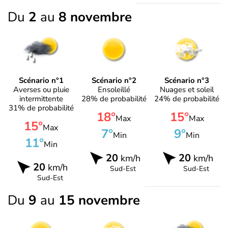
Du
2
au
8 novembre
Scénario n°1
Scénario n°2
Scénario n°3
Averses ou pluie
Ensoleillé
Nuages et soleil
intermittente
28% de probabilité
24% de probabilité
31% de probabilité
18°
15°
Max
Max
15°
Max
7°
9°
Min
Min
11°
Min
20
20
km/h
km/h
20
km/h
Sud-Est
Sud-Est
Sud-Est
Du
9
au
15 novembre