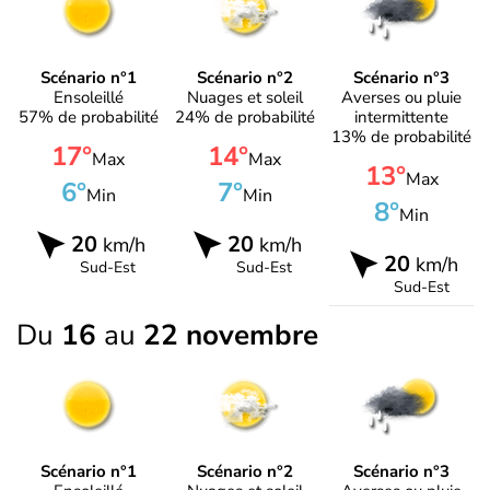
Scénario n°1
Scénario n°2
Scénario n°3
Ensoleillé
Nuages et soleil
Averses ou pluie
57% de probabilité
24% de probabilité
intermittente
13% de probabilité
17°
14°
Max
Max
13°
Max
6°
7°
Min
Min
8°
Min
20
20
km/h
km/h
20
km/h
Sud-Est
Sud-Est
Sud-Est
Du
16
au
22 novembre
Scénario n°1
Scénario n°2
Scénario n°3