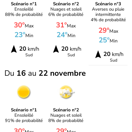
Scénario n°1
Scénario n°2
Scénario n°3
Ensoleillé
Nuages et soleil
Averses ou pluie
88% de probabilité
6% de probabilité
intermittente
4% de probabilité
30°
31°
Max
Max
29°
Max
23°
24°
Min
Min
25°
Min
20
20
km/h
km/h
20
km/h
Sud
Sud
Sud
Du
16
au
22 novembre
Scénario n°1
Scénario n°2
Ensoleillé
Nuages et soleil
91% de probabilité
8% de probabilité
30°
29°