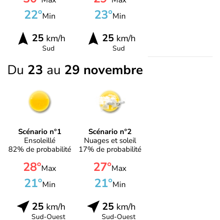
Max
Max
22°
23°
Min
Min
25
25
km/h
km/h
Sud
Sud
Du
23
au
29 novembre
Scénario n°1
Scénario n°2
Ensoleillé
Nuages et soleil
82% de probabilité
17% de probabilité
28°
27°
Max
Max
21°
21°
Min
Min
25
25
km/h
km/h
Sud-Ouest
Sud-Ouest