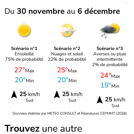
Du
30 novembre
au
6 décembre
Scénario n°1
Scénario n°2
Scénario n°3
Ensoleillé
Nuages et soleil
Averses ou pluie
75% de probabilité
22% de probabilité
intermittente
2% de probabilité
27°
25°
Max
Max
24°
Max
20°
20°
Min
Min
19°
Min
25
25
km/h
km/h
25
km/h
Sud
Sud
Sud
Données établies par METEO CONSULT et Réanalyses CEPMMT (2026)
Trouvez
une autre