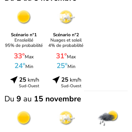
Scénario n°1
Scénario n°2
Ensoleillé
Nuages et soleil
95% de probabilité
4% de probabilité
33°
31°
Max
Max
24°
25°
Min
Min
25
25
km/h
km/h
Sud-Ouest
Sud-Ouest
Du
9
au
15 novembre