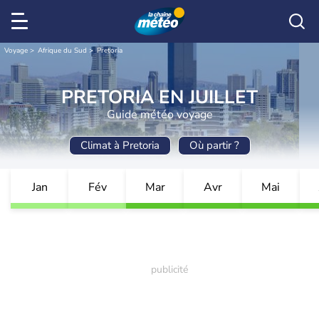
Voyage
Afrique du Sud
Pretoria
PRETORIA EN JUILLET
Guide météo voyage
Climat à Pretoria
Où partir ?
Jan
Fév
Mar
Avr
Mai