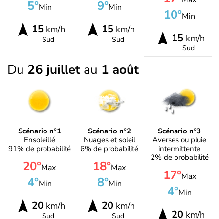
Max
5°
9°
Min
Min
10°
Min
15
15
km/h
km/h
15
km/h
Sud
Sud
Sud
Du
26 juillet
au
1 août
Scénario n°1
Scénario n°2
Scénario n°3
Ensoleillé
Nuages et soleil
Averses ou pluie
91% de probabilité
6% de probabilité
intermittente
2% de probabilité
20°
18°
Max
Max
17°
Max
4°
8°
Min
Min
4°
Min
20
20
km/h
km/h
20
km/h
Sud
Sud