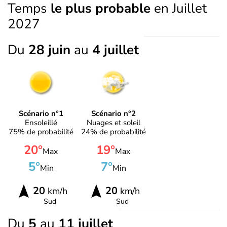
Temps
le plus probable
en Juillet
2027
Du
28 juin
au
4 juillet
Scénario n°1
Scénario n°2
Ensoleillé
Nuages et soleil
75% de probabilité
24% de probabilité
20°
19°
Max
Max
5°
7°
Min
Min
20
20
km/h
km/h
Sud
Sud
Du
5
au
11 juillet