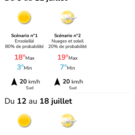
Scénario n°1
Scénario n°2
Ensoleillé
Nuages et soleil
80% de probabilité
20% de probabilité
18°
19°
Max
Max
3°
7°
Min
Min
20
20
km/h
km/h
Sud
Sud
Du
12
au
18 juillet