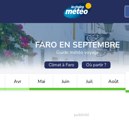
FARO EN SEPTEMBRE
Guide météo voyage
Climat à Faro
Où partir ?
Avr
Mai
Juin
Juil
Août