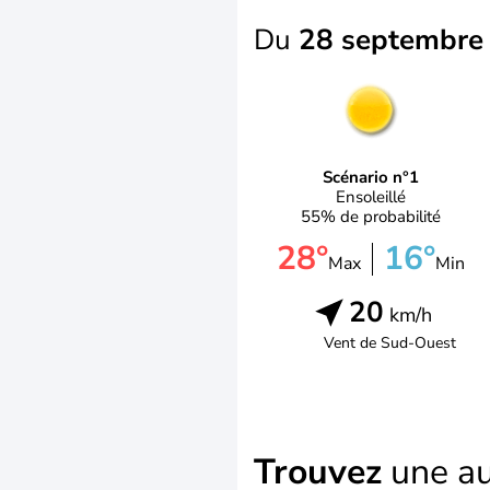
Du
28 septembr
Scénario n°1
Ensoleillé
55% de probabilité
28°
16°
Max
Min
20
km/h
Vent de
Sud-Ouest
Trouvez
une au