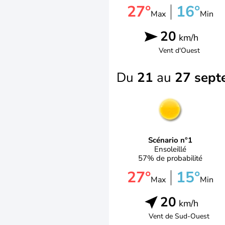
27°
16°
Max
Min
20
km/h
Vent d'
Ouest
Du
21
au
27 sept
Scénario n°1
Ensoleillé
57% de probabilité
27°
15°
Max
Min
20
km/h
Vent de
Sud-Ouest