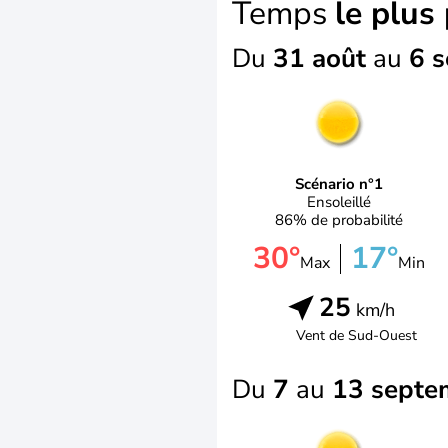
Temps
le plus
Du
31 août
au
6 
Scénario n°1
Ensoleillé
86% de probabilité
30°
17°
Max
Min
25
km/h
Vent de
Sud-Ouest
Du
7
au
13 septe