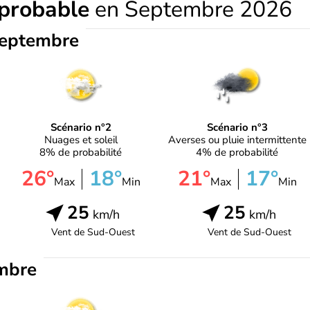
 probable
en Septembre 2026
septembre
Scénario n°2
Scénario n°3
Nuages et soleil
Averses ou pluie intermittente
8% de probabilité
4% de probabilité
26°
18°
21°
17°
Max
Min
Max
Min
25
25
km/h
km/h
Vent de
Sud-Ouest
Vent de
Sud-Ouest
mbre