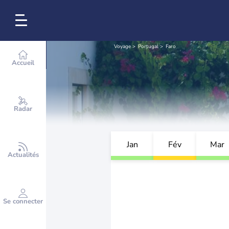
Voyage
Portugal
Faro
Accueil
Radar
Jan
Fév
Mar
Actualités
Se connecter