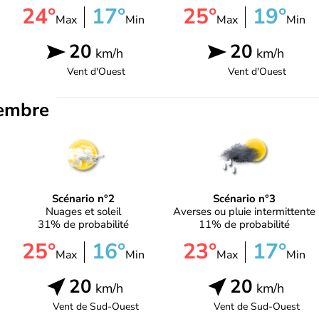
24°
17°
25°
19°
Max
Min
Max
Min
20
20
km/h
km/h
Vent d'
Ouest
Vent d'
Ouest
embre
Scénario n°2
Scénario n°3
Nuages et soleil
Averses ou pluie intermittente
31% de probabilité
11% de probabilité
25°
16°
23°
17°
Max
Min
Max
Min
20
20
km/h
km/h
Vent de
Sud-Ouest
Vent de
Sud-Ouest