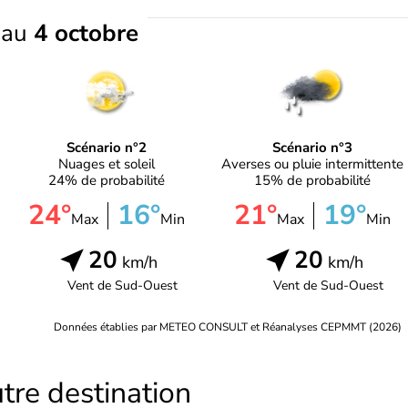
e
au
4 octobre
Scénario n°2
Scénario n°3
Nuages et soleil
Averses ou pluie intermittente
24% de probabilité
15% de probabilité
24°
16°
21°
19°
Max
Min
Max
Min
20
20
km/h
km/h
Vent de
Sud-Ouest
Vent de
Sud-Ouest
Données établies par METEO CONSULT et Réanalyses CEPMMT (2026)
tre destination