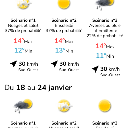
Scénario n°1
Scénario n°2
Scénario n°3
Nuages et soleil
Ensoleillé
Averses ou pluie
37% de probabilité
37% de probabilité
intermittente
22% de probabilité
14°
14°
Max
Max
14°
Max
12°
13°
Min
Min
11°
Min
30
30
km/h
km/h
30
km/h
Sud-Ouest
Sud-Ouest
Sud-Ouest
Du
18
au
24 janvier
Scénario n°1
Scénario n°2
Scénario n°3