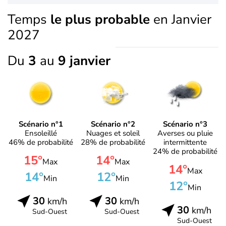
Temps
le plus probable
en Janvier
2027
Du
3
au
9 janvier
Scénario n°1
Scénario n°2
Scénario n°3
Ensoleillé
Nuages et soleil
Averses ou pluie
46% de probabilité
28% de probabilité
intermittente
24% de probabilité
15°
14°
Max
Max
14°
Max
14°
12°
Min
Min
12°
Min
30
30
km/h
km/h
30
km/h
Sud-Ouest
Sud-Ouest
Sud-Ouest