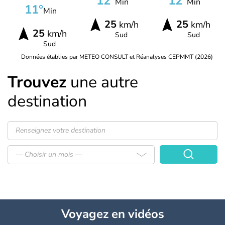
12°
12°
Min
Min
11°
Min
25
25
km/h
km/h
25
km/h
Sud
Sud
Sud
Données établies par METEO CONSULT et Réanalyses CEPMMT (2026)
Trouvez
une autre
destination
— Choisir un mois —
Voyagez
en vidéos