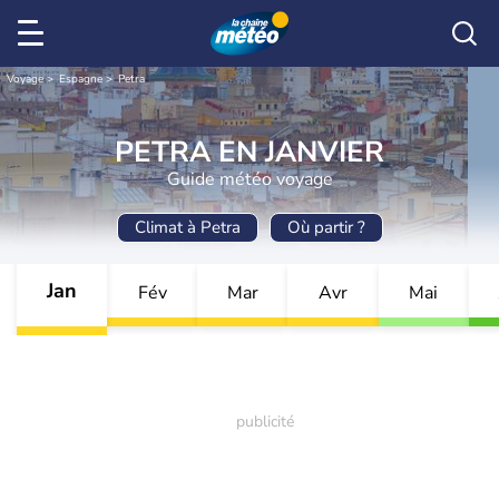
Voyage
Espagne
Petra
PETRA EN JANVIER
Guide météo voyage
Climat à Petra
Où partir ?
Jan
Fév
Mar
Avr
Mai