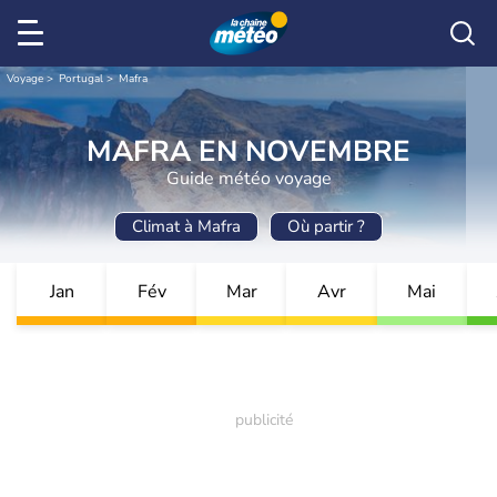
Voyage
Portugal
Mafra
MAFRA EN NOVEMBRE
Guide météo voyage
Climat à Mafra
Où partir ?
Jan
Fév
Mar
Avr
Mai