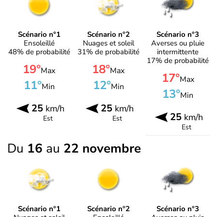
Scénario n°1
Scénario n°2
Scénario n°3
Ensoleillé
Nuages et soleil
Averses ou pluie
48% de probabilité
31% de probabilité
intermittente
17% de probabilité
19°
18°
Max
Max
17°
Max
11°
12°
Min
Min
13°
Min
25
25
km/h
km/h
25
km/h
Est
Est
Est
Du
16
au
22 novembre
Scénario n°1
Scénario n°2
Scénario n°3