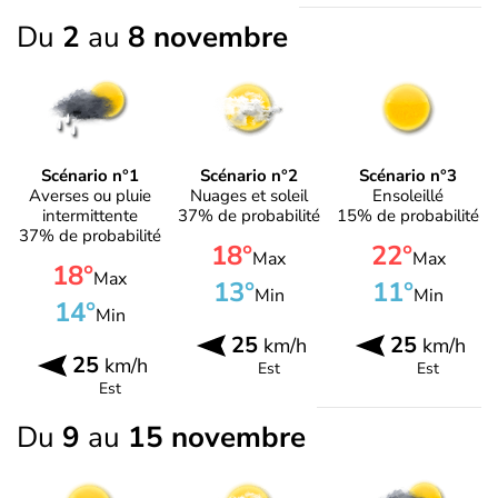
Du
2
au
8 novembre
Scénario n°1
Scénario n°2
Scénario n°3
Averses ou pluie
Nuages et soleil
Ensoleillé
intermittente
37% de probabilité
15% de probabilité
37% de probabilité
18°
22°
Max
Max
18°
Max
13°
11°
Min
Min
14°
Min
25
25
km/h
km/h
25
km/h
Est
Est
Est
Du
9
au
15 novembre