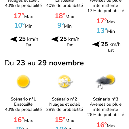
Nuages et soleil
Ensoleillé
Averses ou pluie
40% de probabilité
40% de probabilité
intermittente
17% de probabilité
17°
18°
Max
Max
17°
Max
10°
9°
Min
Min
13°
Min
25
25
km/h
km/h
25
km/h
Est
Est
Est
Du
23
au
29 novembre
Scénario n°1
Scénario n°2
Scénario n°3
Ensoleillé
Nuages et soleil
Averses ou pluie
40% de probabilité
28% de probabilité
intermittente
26% de probabilité
16°
15°
Max
Max
16°
Max