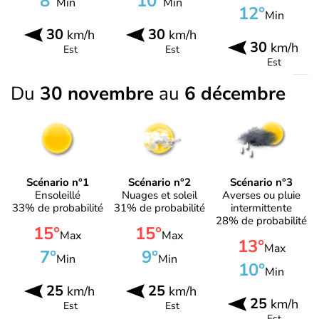
8°
10°
Min
Min
12°
Min
30
30
km/h
km/h
30
km/h
Est
Est
Est
Du
30 novembre
au
6 décembre
Scénario n°1
Scénario n°2
Scénario n°3
Ensoleillé
Nuages et soleil
Averses ou pluie
33% de probabilité
31% de probabilité
intermittente
28% de probabilité
15°
15°
Max
Max
13°
Max
7°
9°
Min
Min
10°
Min
25
25
km/h
km/h
25
km/h
Est
Est
Est