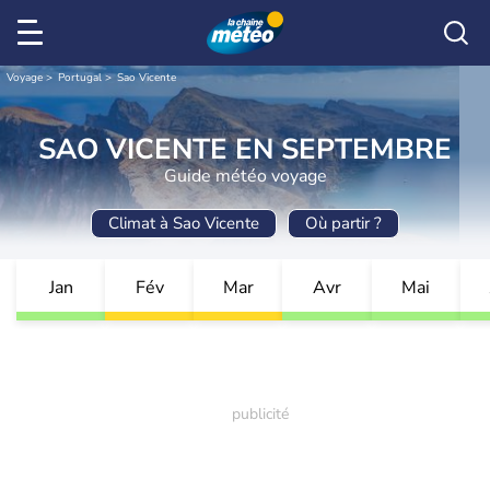
Voyage
Portugal
Sao Vicente
SAO VICENTE EN SEPTEMBRE
Guide météo voyage
Climat à Sao Vicente
Où partir ?
Jan
Fév
Mar
Avr
Mai