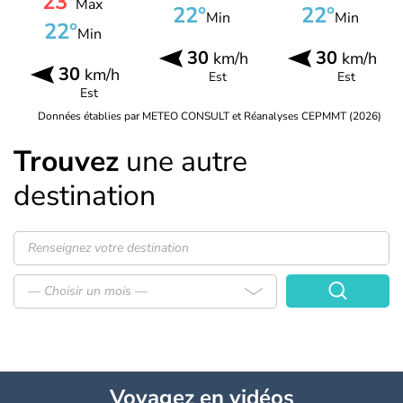
23°
Max
22°
22°
Min
Min
22°
Min
30
30
km/h
km/h
30
km/h
Est
Est
Est
Données établies par METEO CONSULT et Réanalyses CEPMMT (2026)
Trouvez
une autre
destination
— Choisir un mois —
Voyagez
en vidéos