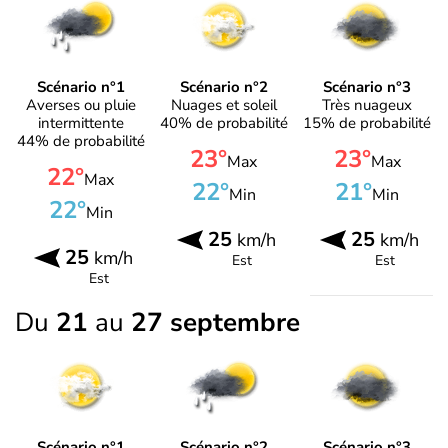
Scénario n°1
Scénario n°2
Scénario n°3
Averses ou pluie
Nuages et soleil
Très nuageux
intermittente
40% de probabilité
15% de probabilité
44% de probabilité
23°
23°
Max
Max
22°
Max
22°
21°
Min
Min
22°
Min
25
25
km/h
km/h
25
km/h
Est
Est
Est
Du
21
au
27 septembre
Scénario n°1
Scénario n°2
Scénario n°3