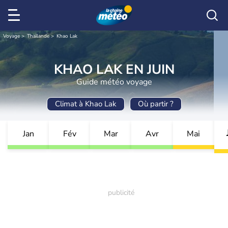
Voyage
Thaïlande
Khao Lak
KHAO LAK EN JUIN
Guide météo voyage
Climat à Khao Lak
Où partir ?
Jan
Fév
Mar
Avr
Mai