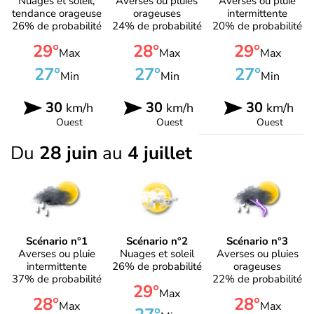
Nuages et soleil,
Averses ou pluies
Averses ou pluie
tendance orageuse
orageuses
intermittente
26% de probabilité
24% de probabilité
20% de probabilité
29°
28°
29°
Max
Max
Max
27°
27°
27°
Min
Min
Min
30
30
30
km/h
km/h
km/h
Ouest
Ouest
Ouest
Du
28 juin
au
4 juillet
Scénario n°1
Scénario n°2
Scénario n°3
Averses ou pluie
Nuages et soleil
Averses ou pluies
intermittente
26% de probabilité
orageuses
37% de probabilité
22% de probabilité
29°
Max
28°
28°
Max
Max