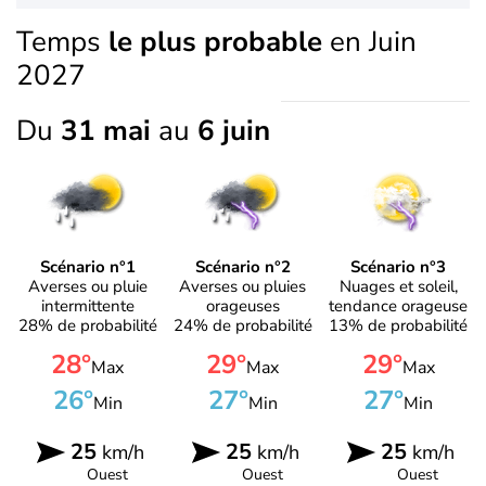
Temps
le plus probable
en Juin
2027
Du
31 mai
au
6 juin
Scénario n°1
Scénario n°2
Scénario n°3
Averses ou pluie
Averses ou pluies
Nuages et soleil,
intermittente
orageuses
tendance orageuse
28% de probabilité
24% de probabilité
13% de probabilité
28°
29°
29°
Max
Max
Max
26°
27°
27°
Min
Min
Min
25
25
25
km/h
km/h
km/h
Ouest
Ouest
Ouest