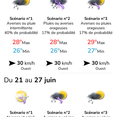
Scénario n°1
Scénario n°2
Scénario n°3
Averses ou pluie
Pluies ou averses
Averses ou pluies
intermittente
orageuses
orageuses
40% de probabilité
17% de probabilité
17% de probabilité
28°
28°
29°
Max
Max
Max
26°
26°
27°
Min
Min
Min
30
30
30
km/h
km/h
km/h
Ouest
Ouest
Ouest
Du
21
au
27 juin
Scénario n°1
Scénario n°2
Scénario n°3