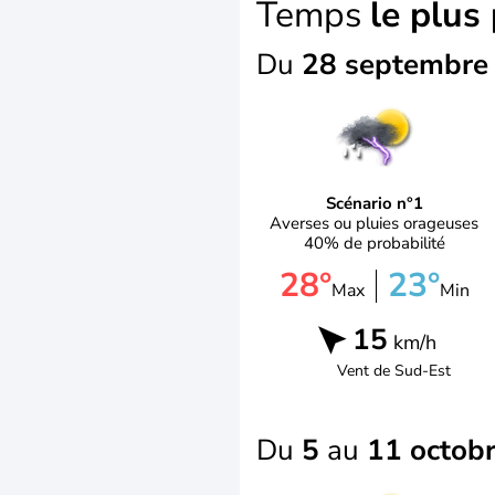
Temps
le plus
Du
28 septembr
Scénario n°1
Averses ou pluies orageuses
40% de probabilité
28°
23°
Max
Min
15
km/h
Vent de
Sud-Est
Du
5
au
11 octob