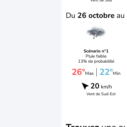
Vent de
Sud
Du
26 octobre
au
Scénario n°1
Pluie faible
13% de probabilité
26°
22°
Max
Min
20
km/h
Vent de
Sud-Est