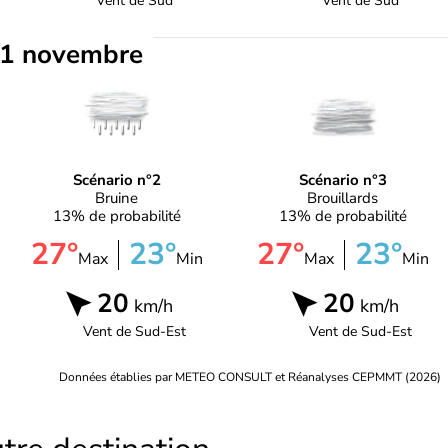
Vent de
Sud
Vent de
Sud
1 novembre
Scénario n°2
Scénario n°3
Bruine
Brouillards
13% de probabilité
13% de probabilité
27°
23°
27°
23°
Max
Min
Max
Min
20
20
km/h
km/h
Vent de
Sud-Est
Vent de
Sud-Est
Données établies par METEO CONSULT et Réanalyses CEPMMT (2026)