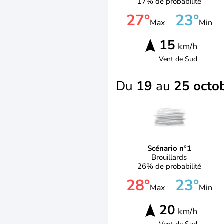
17% de probabilité
27°
23°
Max
Min
15
km/h
Vent de
Sud
Du
19
au
25 octo
Scénario n°1
Brouillards
26% de probabilité
28°
23°
Max
Min
20
km/h