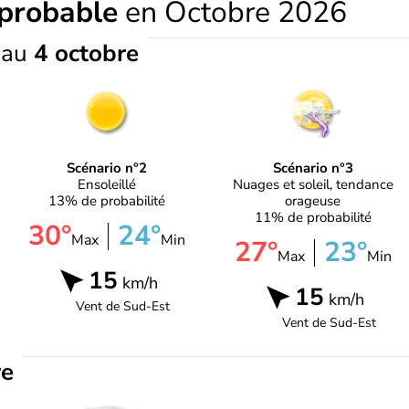
 probable
en Octobre 2026
e
au
4 octobre
Scénario n°2
Scénario n°3
Ensoleillé
Nuages et soleil, tendance
13% de probabilité
orageuse
11% de probabilité
30°
24°
Max
Min
27°
23°
Max
Min
15
km/h
15
km/h
Vent de
Sud-Est
Vent de
Sud-Est
re