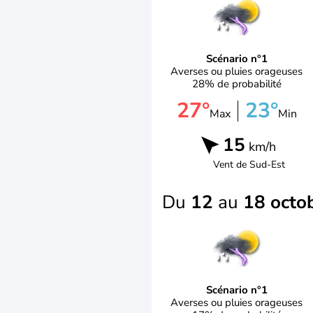
Scénario n°1
Averses ou pluies orageuses
28% de probabilité
27°
23°
Max
Min
15
km/h
Vent de
Sud-Est
Du
12
au
18 octo
Scénario n°1
Averses ou pluies orageuses