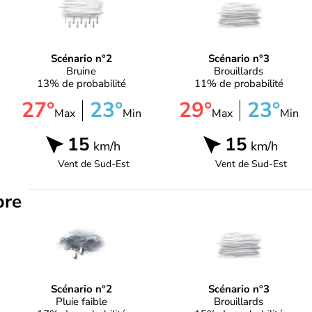
Scénario n°2
Scénario n°3
Bruine
Brouillards
13% de probabilité
11% de probabilité
27°
23°
29°
23°
Max
Min
Max
Min
15
15
km/h
km/h
Vent de
Sud-Est
Vent de
Sud-Est
bre
Scénario n°2
Scénario n°3
Pluie faible
Brouillards