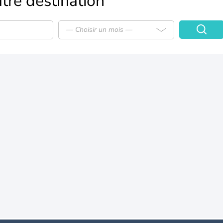
tre destination
— Choisir un mois —