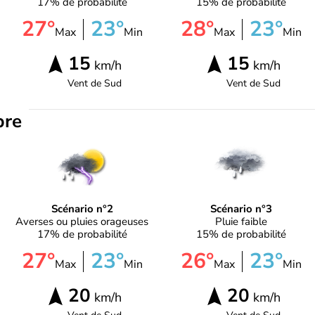
17% de probabilité
15% de probabilité
27°
23°
28°
23°
Max
Min
Max
Min
15
15
km/h
km/h
Vent de
Sud
Vent de
Sud
bre
Scénario n°2
Scénario n°3
Averses ou pluies orageuses
Pluie faible
17% de probabilité
15% de probabilité
27°
23°
26°
23°
Max
Min
Max
Min
20
20
km/h
km/h