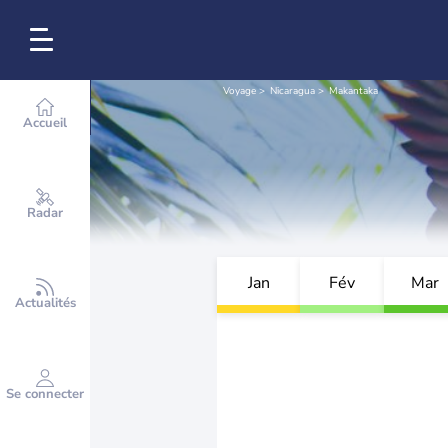
Voyage
Nicaragua
Makantaka
Accueil
Radar
Jan
Fév
Mar
Actualités
Se connecter