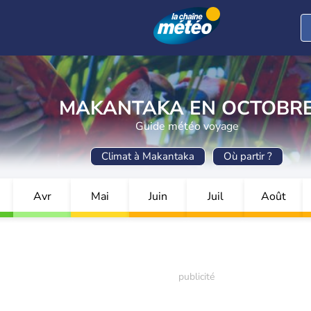
MAKANTAKA EN OCTOBR
Guide météo voyage
Climat à Makantaka
Où partir ?
Avr
Mai
Juin
Juil
Août