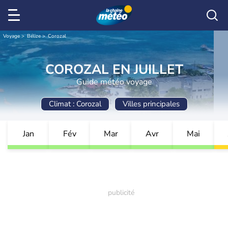
Voyage
Bélize
Corozal
COROZAL EN JUILLET
Guide météo voyage
Climat : Corozal
Villes principales
Jan
Fév
Mar
Avr
Mai