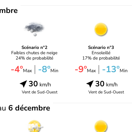
embre
Scénario n°2
Scénario n°3
Faibles chutes de neige
Ensoleillé
24% de probabilité
17% de probabilité
-4°
-8°
-9°
-13°
Max
Min
Max
Min
30
30
km/h
km/h
Vent de
Sud-Ouest
Vent de
Sud-Ouest
au
6 décembre