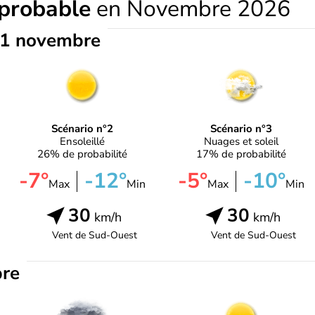
 probable
en Novembre 2026
1 novembre
Scénario n°2
Scénario n°3
Ensoleillé
Nuages et soleil
26% de probabilité
17% de probabilité
-7°
-12°
-5°
-10°
Max
Min
Max
Min
30
30
km/h
km/h
Vent de
Sud-Ouest
Vent de
Sud-Ouest
re