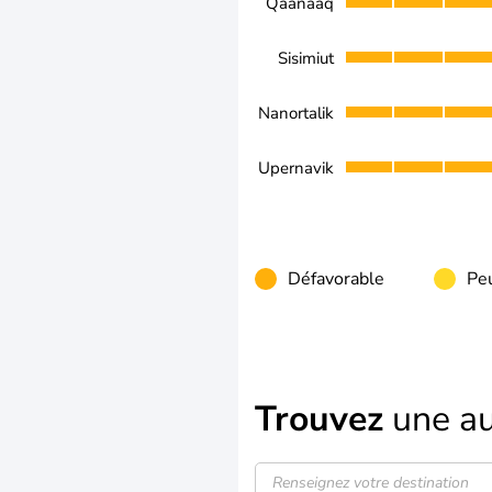
Qaanaaq
Sisimiut
Nanortalik
Upernavik
Défavorable
Peu
Trouvez
une au