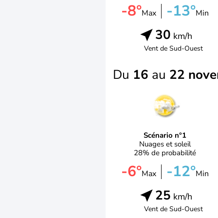
-8°
-13°
Max
Min
30
km/h
Vent de
Sud-Ouest
Du
16
au
22 nov
Scénario n°1
Nuages et soleil
28% de probabilité
-6°
-12°
Max
Min
25
km/h
Vent de
Sud-Ouest