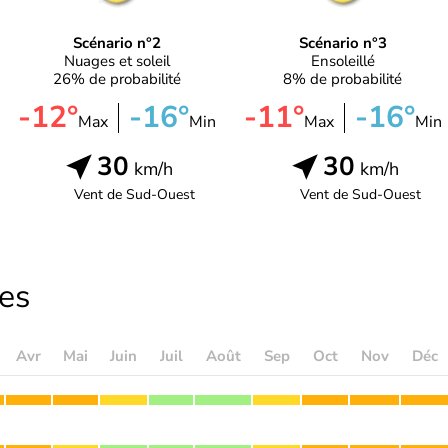
Scénario n°2
Scénario n°3
Nuages et soleil
Ensoleillé
26% de probabilité
8% de probabilité
-12°
-16°
-11°
-16°
Max
Min
Max
Min
30
30
km/h
km/h
Vent de
Sud-Ouest
Vent de
Sud-Ouest
les
Avr
Mai
Juin
Juil
Août
Sep
Oct
Nov
Déc