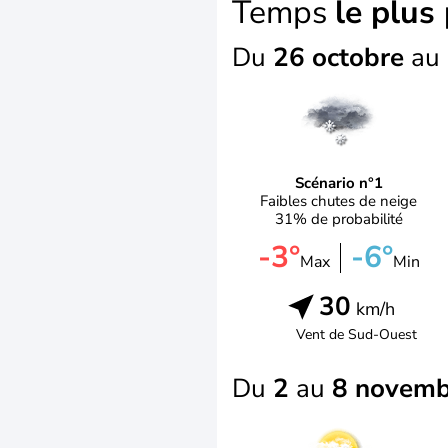
Temps
le plus
Du
26 octobre
au
Scénario n°1
Faibles chutes de neige
31% de probabilité
-3°
-6°
Max
Min
30
km/h
Vent de
Sud-Ouest
Du
2
au
8 novemb