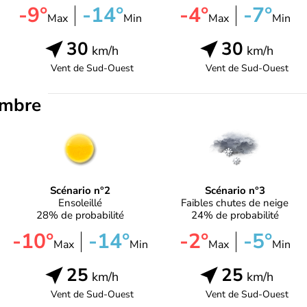
-9°
-14°
-4°
-7°
Max
Min
Max
Min
30
30
km/h
km/h
Vent de
Sud-Ouest
Vent de
Sud-Ouest
embre
Scénario n°2
Scénario n°3
Ensoleillé
Faibles chutes de neige
28% de probabilité
24% de probabilité
-10°
-14°
-2°
-5°
Max
Min
Max
Min
25
25
km/h
km/h
Vent de
Sud-Ouest
Vent de
Sud-Ouest