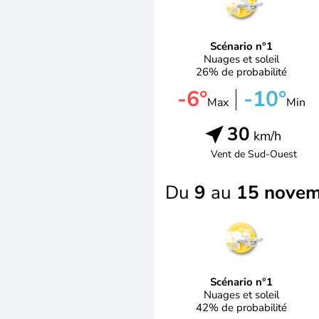
Scénario n°1
Nuages et soleil
26% de probabilité
-6°
-10°
Max
Min
30
km/h
Vent de
Sud-Ouest
Du
9
au
15 nove
Scénario n°1
Nuages et soleil
42% de probabilité