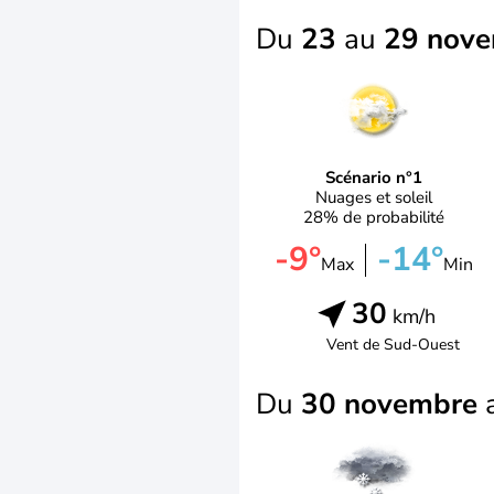
Du
23
au
29 nov
Scénario n°1
Nuages et soleil
28% de probabilité
-9°
-14°
Max
Min
30
km/h
Vent de
Sud-Ouest
Du
30 novembre