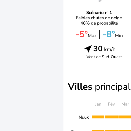
Scénario n°1
Faibles chutes de neige
48% de probabilité
-5°
-8°
Max
Min
30
km/h
Vent de
Sud-Ouest
Villes
principa
Jan
Fév
Mar
Nuuk