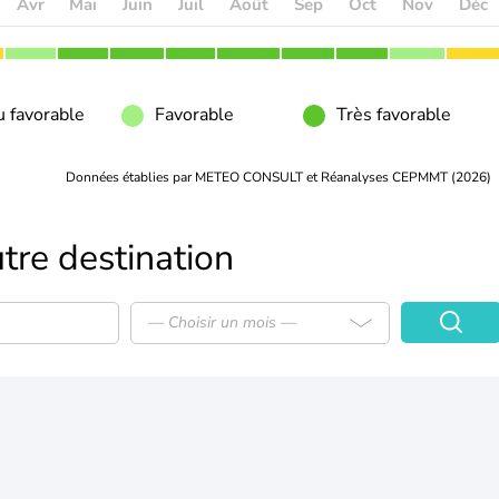
Avr
Mai
Juin
Juil
Août
Sep
Oct
Nov
Déc
 favorable
Favorable
Très favorable
Données établies par METEO CONSULT et Réanalyses CEPMMT (2026)
tre destination
— Choisir un mois —