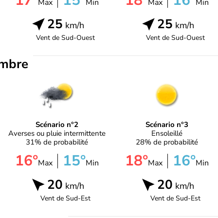
17°
15°
18°
16°
Max
Min
Max
Min
25
25
km/h
km/h
Vent de
Sud-Ouest
Vent de
Sud-Ouest
embre
Scénario n°2
Scénario n°3
Averses ou pluie intermittente
Ensoleillé
31% de probabilité
28% de probabilité
16°
15°
18°
16°
Max
Min
Max
Min
20
20
km/h
km/h
Vent de
Sud-Est
Vent de
Sud-Est