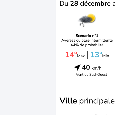
Du
28 décembre
Scénario n°1
Averses ou pluie intermittente
44% de probabilité
14°
13°
Max
Min
40
km/h
Vent de
Sud-Ouest
Ville
principale