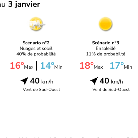
au
3 janvier
Scénario n°2
Scénario n°3
Nuages et soleil
Ensoleillé
40% de probabilité
11% de probabilité
16°
14°
18°
17°
Max
Min
Max
Min
40
40
km/h
km/h
Vent de
Sud-Ouest
Vent de
Sud-Ouest