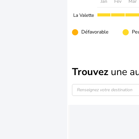
Jan
Fév
Mar
La Valette
Défavorable
Peu
Trouvez
une au