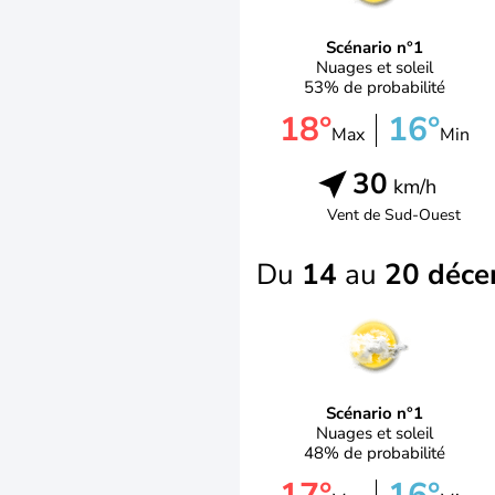
Scénario n°1
Nuages et soleil
53% de probabilité
18°
16°
Max
Min
30
km/h
Vent de
Sud-Ouest
Du
14
au
20 déc
Scénario n°1
Nuages et soleil
48% de probabilité