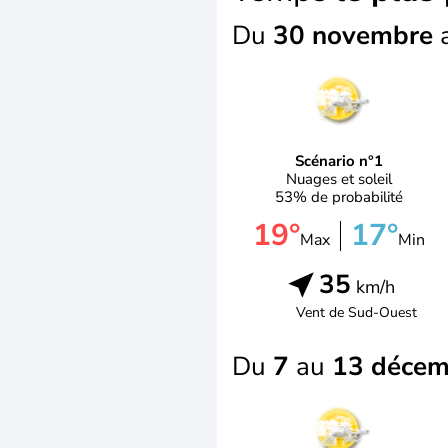
Du
30 novembre
Scénario n°1
Nuages et soleil
53% de probabilité
19°
17°
Max
Min
35
km/h
Vent de
Sud-Ouest
Du
7
au
13 décem