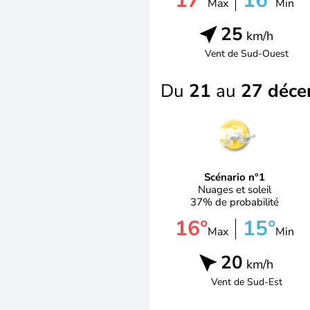
17°
16°
Max
Min
25
km/h
Vent de
Sud-Ouest
Du
21
au
27 déc
Scénario n°1
Nuages et soleil
37% de probabilité
16°
15°
Max
Min
20
km/h
Vent de
Sud-Est