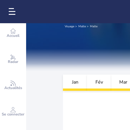
Voyage
Malte
Malte
Accueil
Radar
Jan
Fév
Mar
Actualités
Se connecter