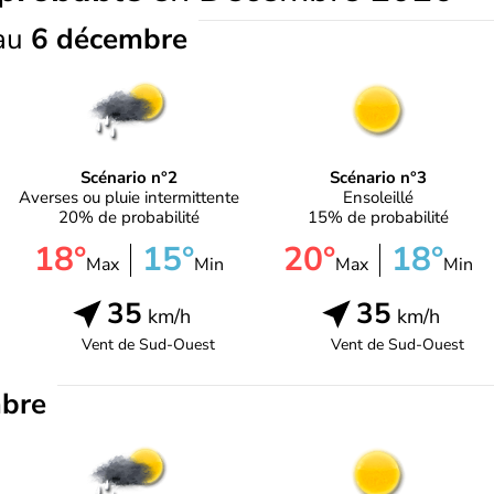
au
6 décembre
Scénario n°2
Scénario n°3
Averses ou pluie intermittente
Ensoleillé
20% de probabilité
15% de probabilité
18°
15°
20°
18°
Max
Min
Max
Min
35
35
km/h
km/h
Vent de
Sud-Ouest
Vent de
Sud-Ouest
bre