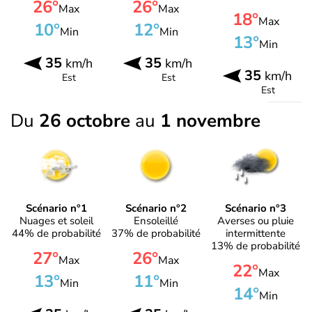
26°
26°
Max
Max
18°
Max
10°
12°
Min
Min
13°
Min
35
35
km/h
km/h
35
km/h
Est
Est
Est
Du
26 octobre
au
1 novembre
Scénario n°1
Scénario n°2
Scénario n°3
Nuages et soleil
Ensoleillé
Averses ou pluie
44% de probabilité
37% de probabilité
intermittente
13% de probabilité
27°
26°
Max
Max
22°
Max
13°
11°
Min
Min
14°
Min