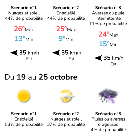
Scénario n°1
Scénario n°2
Scénario n°3
Nuages et soleil
Ensoleillé
Averses ou pluie
44% de probabilité
44% de probabilité
intermittente
11% de probabilité
26°
25°
Max
Max
24°
Max
13°
9°
Min
Min
15°
Min
35
35
km/h
km/h
35
km/h
Est
Est
Est
Du
19
au
25 octobre
Scénario n°1
Scénario n°2
Scénario n°3
Ensoleillé
Nuages et soleil
Pluies ou averses
53% de probabilité
37% de probabilité
orageuses
4% de probabilité