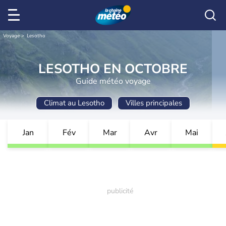
Voyage
Lesotho
LESOTHO EN OCTOBRE
Guide météo voyage
Climat au Lesotho
Villes principales
Jan
Fév
Mar
Avr
Mai