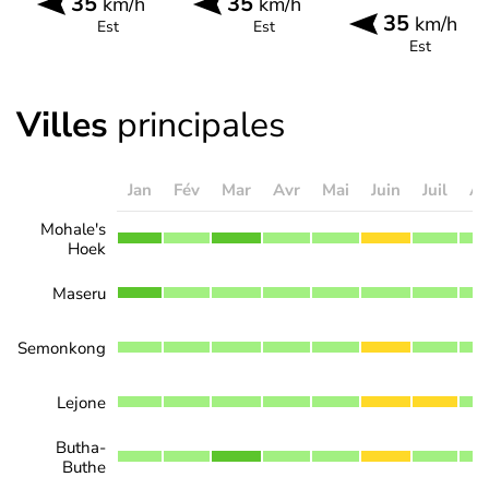
35
35
km/h
km/h
35
km/h
Est
Est
Est
Villes
principales
Jan
Fév
Mar
Avr
Mai
Juin
Juil
Ao
Mohale's
Hoek
Maseru
Semonkong
Lejone
Butha-
Buthe