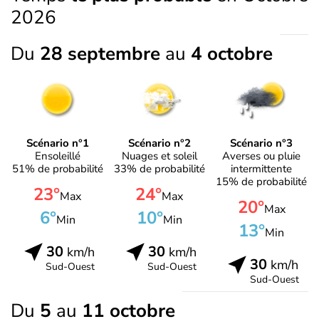
2026
Du
28 septembre
au
4 octobre
Scénario n°1
Scénario n°2
Scénario n°3
Ensoleillé
Nuages et soleil
Averses ou pluie
51% de probabilité
33% de probabilité
intermittente
15% de probabilité
23°
24°
Max
Max
20°
Max
6°
10°
Min
Min
13°
Min
30
30
km/h
km/h
30
km/h
Sud-Ouest
Sud-Ouest
Sud-Ouest
Du
5
au
11 octobre