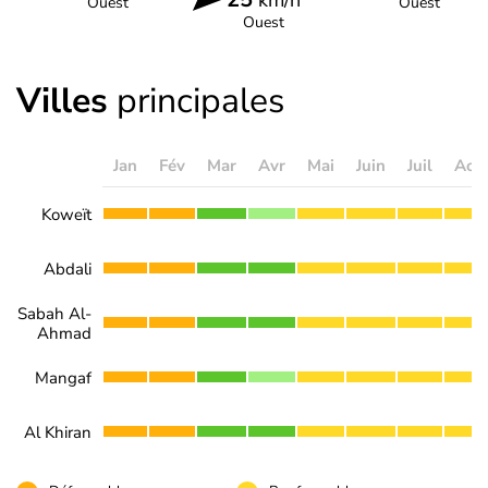
Ouest
Ouest
Ouest
Villes
principales
Jan
Fév
Mar
Avr
Mai
Juin
Juil
Aoû
Koweït
Abdali
Sabah Al-
Ahmad
Mangaf
Al Khiran