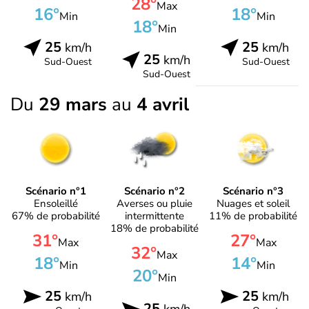
28°
Max
16°
18°
Min
Min
18°
Min
25
25
km/h
km/h
25
km/h
Sud-Ouest
Sud-Ouest
Sud-Ouest
Du
29 mars
au
4 avril
Scénario n°1
Scénario n°2
Scénario n°3
Ensoleillé
Averses ou pluie
Nuages et soleil
67% de probabilité
intermittente
11% de probabilité
18% de probabilité
31°
27°
Max
Max
32°
Max
18°
14°
Min
Min
20°
Min
25
25
km/h
km/h
25
km/h