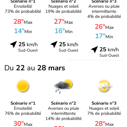
Scénario n°1
Scénario n°2
Scénario n°3
Ensoleillé
Nuages et soleil
Averses ou pluie
73% de probabilité
19% de probabilité
intermittente
4% de probabilité
28°
27°
Max
Max
26°
Max
14°
16°
Min
Min
17°
Min
25
25
km/h
km/h
25
km/h
Sud-Ouest
Sud-Ouest
Sud-Ouest
Du
22
au
28 mars
Scénario n°1
Scénario n°2
Scénario n°3
Ensoleillé
Averses ou pluie
Nuages et soleil
76% de probabilité
intermittente
7% de probabilité
14% de probabilité
30°
28°
Max
Max