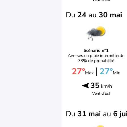
Du
24
au
30 mai
Scénario n°1
Averses ou pluie intermittente
73% de probabilité
27°
27°
Max
Min
35
km/h
Vent d'
Est
Du
31 mai
au
6 ju