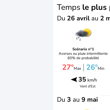
Temps
le plus
Du
26 avril
au
2 
Scénario n°1
Averses ou pluie intermittente
60% de probabilité
27°
26°
Max
Min
35
km/h
Vent d'
Est
Du
3
au
9 mai