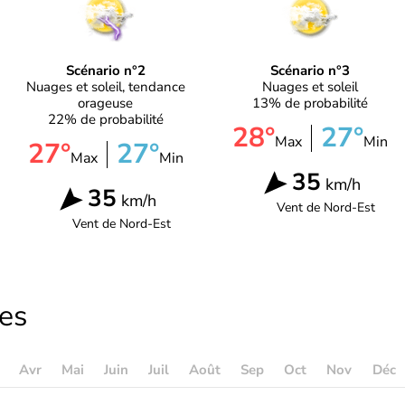
Scénario n°2
Scénario n°3
Nuages et soleil, tendance
Nuages et soleil
orageuse
13% de probabilité
22% de probabilité
28°
27°
Max
Min
27°
27°
Max
Min
35
km/h
35
km/h
Vent de
Nord-Est
Vent de
Nord-Est
les
Avr
Mai
Juin
Juil
Août
Sep
Oct
Nov
Déc