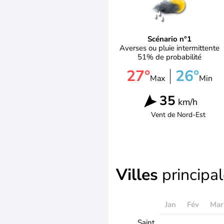
Scénario n°1
Averses ou pluie intermittente
51% de probabilité
27°
26°
Max
Min
35
km/h
Vent de
Nord-Est
Villes
principa
Jan
Fév
Mar
Saint