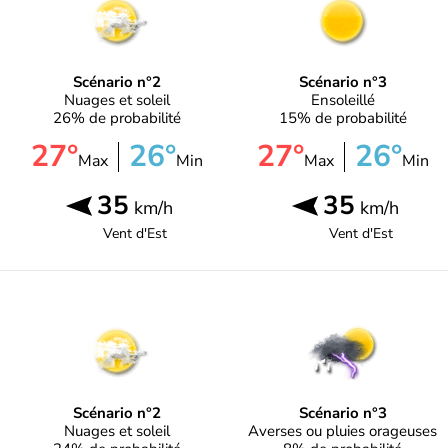
Scénario n°2
Scénario n°3
Nuages et soleil
Ensoleillé
26% de probabilité
15% de probabilité
27°
26°
27°
26°
Max
Min
Max
Min
35
35
km/h
km/h
Vent d'
Est
Vent d'
Est
Scénario n°2
Scénario n°3
Nuages et soleil
Averses ou pluies orageuses