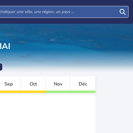
MAI
Sep
Oct
Nov
Déc