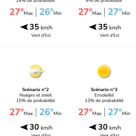
24% de probabilité
8% de probabilité
27°
26°
27°
27°
Max
Min
Max
Min
35
35
km/h
km/h
Vent d'
Est
Vent d'
Est
Scénario n°2
Scénario n°3
Nuages et soleil
Ensoleillé
15% de probabilité
13% de probabilité
27°
26°
27°
27°
Max
Min
Max
Min
30
30
km/h
km/h
Vent d'
Est
Vent d'
Est