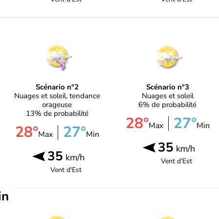
Scénario n°2
Scénario n°3
Nuages et soleil, tendance
Nuages et soleil
orageuse
6% de probabilité
13% de probabilité
28°
27°
Max
Min
28°
27°
Max
Min
35
km/h
35
km/h
Vent d'
Est
Vent d'
Est
in