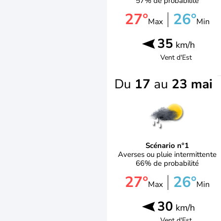
57% de probabilité
27°
26°
Max
Min
35
km/h
Vent d'
Est
Du
17
au
23 mai
Scénario n°1
Averses ou pluie intermittente
66% de probabilité
27°
26°
Max
Min
30
km/h
Vent d'
Est