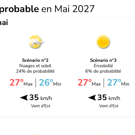
 probable
en Mai 2027
mai
Scénario n°2
Scénario n°3
Nuages et soleil
Ensoleillé
24% de probabilité
6% de probabilité
27°
26°
27°
27°
Max
Min
Max
Min
35
35
km/h
km/h
Vent d'
Est
Vent d'
Est