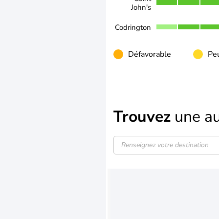
John's
Codrington
Défavorable
Peu
Trouvez
une au