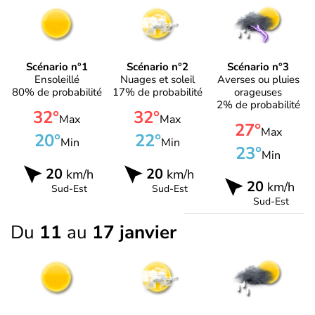
Scénario n°1
Scénario n°2
Scénario n°3
Ensoleillé
Nuages et soleil
Averses ou pluies
80% de probabilité
17% de probabilité
orageuses
2% de probabilité
32°
32°
Max
Max
27°
Max
20°
22°
Min
Min
23°
Min
20
20
km/h
km/h
20
km/h
Sud-Est
Sud-Est
Sud-Est
Du
11
au
17 janvier