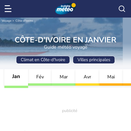
Voyage
Côte-d'Ivoire
CÔTE-D'IVOIRE EN JANVIER
Guide météo voyage
Climat en Côte-d'Ivoire
Villes principales
Jan
Fév
Mar
Avr
Mai