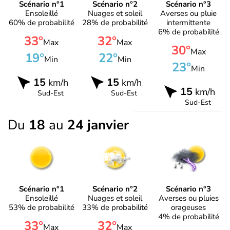
Scénario n°1
Scénario n°2
Scénario n°3
Ensoleillé
Nuages et soleil
Averses ou pluie
60% de probabilité
28% de probabilité
intermittente
6% de probabilité
33°
32°
Max
Max
30°
Max
19°
22°
Min
Min
23°
Min
15
15
km/h
km/h
15
km/h
Sud-Est
Sud-Est
Sud-Est
Du
18
au
24 janvier
Scénario n°1
Scénario n°2
Scénario n°3
Ensoleillé
Nuages et soleil
Averses ou pluies
53% de probabilité
33% de probabilité
orageuses
4% de probabilité
33°
32°
Max
Max