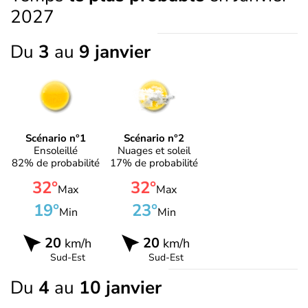
2027
Du
3
au
9 janvier
Scénario n°1
Scénario n°2
Ensoleillé
Nuages et soleil
82% de probabilité
17% de probabilité
32°
32°
Max
Max
19°
23°
Min
Min
20
20
km/h
km/h
Sud-Est
Sud-Est
Du
4
au
10 janvier