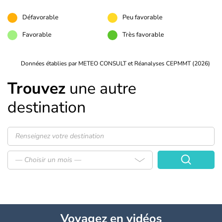
Défavorable
Peu favorable
Favorable
Très favorable
Données établies par METEO CONSULT et Réanalyses CEPMMT (2026)
Trouvez
une autre
destination
— Choisir un mois —
Voyagez
en vidéos