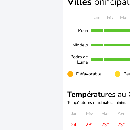
Villes
principa
Jan
Fév
Mar
Praia
Mindelo
Pedra de
Lume
Défavorable
Peu
Températures
au 
Températures maximales, minimale
Jan
Fév
Mar
Avr
24°
23°
23°
23°