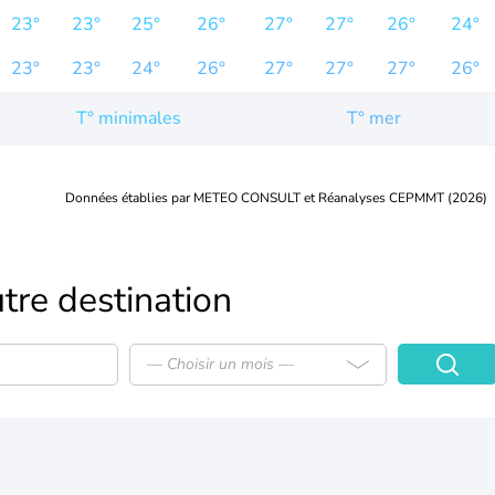
23°
23°
25°
26°
27°
27°
26°
24°
23°
23°
24°
26°
27°
27°
27°
26°
T° minimales
T° mer
Données établies par METEO CONSULT et Réanalyses CEPMMT (2026)
tre destination
— Choisir un mois —