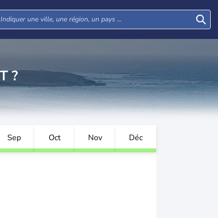
T ?
Sep
Oct
Nov
Déc