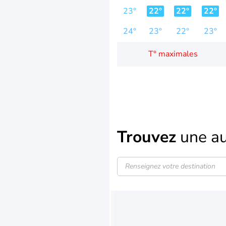
23°
22°
22°
22°
24°
23°
22°
23°
T° maximales
Trouvez
une au