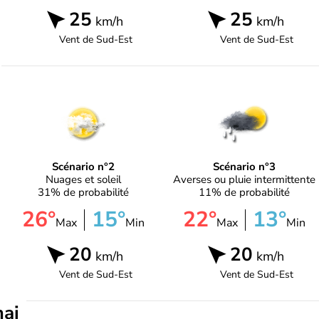
25
25
km/h
km/h
Vent de
Sud-Est
Vent de
Sud-Est
Scénario n°2
Scénario n°3
Nuages et soleil
Averses ou pluie intermittente
31% de probabilité
11% de probabilité
26°
15°
22°
13°
Max
Min
Max
Min
20
20
km/h
km/h
Vent de
Sud-Est
Vent de
Sud-Est
mai