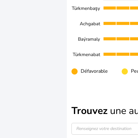
Türkmenbaşy
Achgabat
Baýramaly
Türkmenabat
Défavorable
Peu
Trouvez
une au