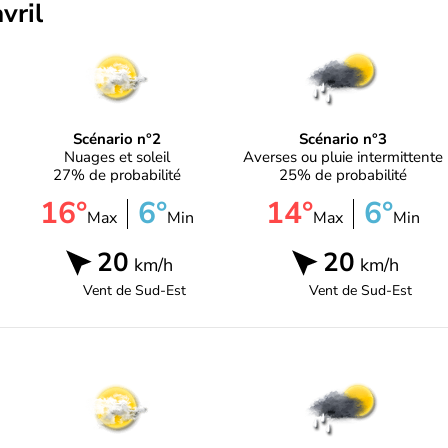
vril
Scénario n°2
Scénario n°3
Nuages et soleil
Averses ou pluie intermittente
27% de probabilité
25% de probabilité
16°
6°
14°
6°
Max
Min
Max
Min
20
20
km/h
km/h
Vent de
Sud-Est
Vent de
Sud-Est