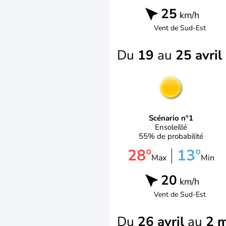
25
km/h
Vent de
Sud-Est
Du
19
au
25 avril
Scénario n°1
Ensoleillé
55% de probabilité
28°
13°
Max
Min
20
km/h
Vent de
Sud-Est
Du
26 avril
au
2 