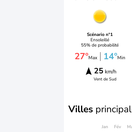
Scénario n°1
Ensoleillé
55% de probabilité
27°
14°
Max
Min
25
km/h
Vent de
Sud
Villes
principa
Jan
Fév
M