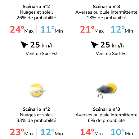
Scénario n°2
Scénario n°3
Nuages et soleil
Averses ou pluie intermittente
26% de probabilité
13% de probabilité
24°
11°
21°
12°
Max
Min
Max
Min
25
25
km/h
km/h
Vent de
Sud-Est
Vent de
Sud-Est
Scénario n°2
Scénario n°3
Nuages et soleil
Averses ou pluie intermittente
33% de probabilité
6% de probabilité
23°
12°
14°
10°
Max
Min
Max
Min