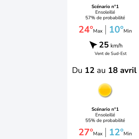
Scénario n°1
Ensoleillé
57% de probabilité
24°
10°
Max
Min
25
km/h
Vent de
Sud-Est
Du
12
au
18 avril
Scénario n°1
Ensoleillé
55% de probabilité
27°
12°
Max
Min