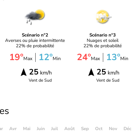
Scénario n°2
Scénario n°3
Averses ou pluie intermittente
Nuages et soleil
22% de probabilité
22% de probabilité
19°
12°
24°
13°
Max
Min
Max
Min
25
25
km/h
km/h
Vent de
Sud
Vent de
Sud
les
ar
Avr
Mai
Juin
Juil
Août
Sep
Oct
Nov
Déc