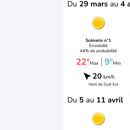
Du
29 mars
au
4 a
Scénario n°1
Ensoleillé
44% de probabilité
22°
9°
Max
Min
20
km/h
Vent de
Sud-Est
Du
5
au
11 avril