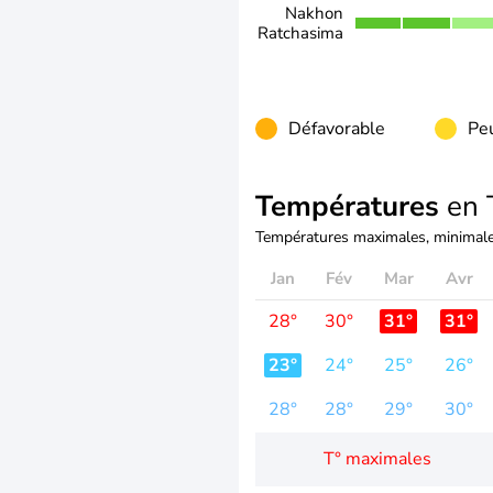
Nakhon
Ratchasima
Défavorable
Peu
Températures
en 
Températures maximales, minimale
Jan
Fév
Mar
Avr
28°
30°
31°
31°
23°
24°
25°
26°
28°
28°
29°
30°
T° maximales