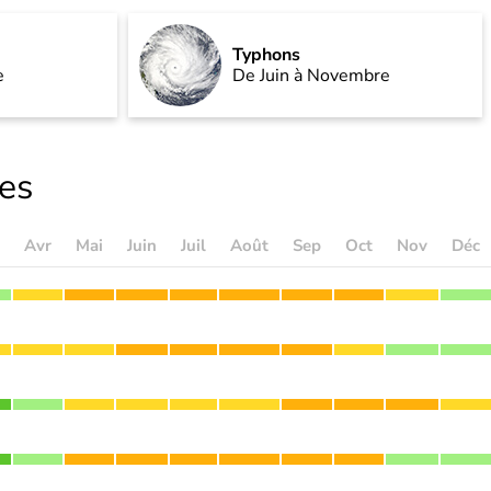
Typhons
e
De Juin à Novembre
les
Avr
Mai
Juin
Juil
Août
Sep
Oct
Nov
Déc