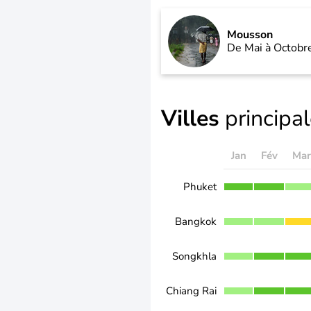
Mousson
De Mai à Octobr
Villes
principa
Jan
Fév
Mar
Phuket
Bangkok
Songkhla
Chiang Rai