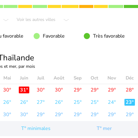
Voir les autres villes
 favorable
Favorable
Très favorable
Thaïlande
s et mer, par mois
Mai
Juin
Juil
Août
Sep
Oct
Nov
Déc
30°
31°
30°
30°
29°
29°
29°
28°
26°
26°
27°
26°
25°
25°
24°
23°
30°
30°
29°
29°
29°
29°
29°
29°
T° minimales
T° mer