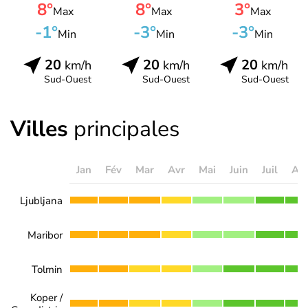
8°
8°
3°
Max
Max
Max
-1°
-3°
-3°
Min
Min
Min
20
20
20
km/h
km/h
km/h
Sud-Ouest
Sud-Ouest
Sud-Ouest
Villes
principales
Jan
Fév
Mar
Avr
Mai
Juin
Juil
Ao
Ljubljana
Maribor
Tolmin
Koper /