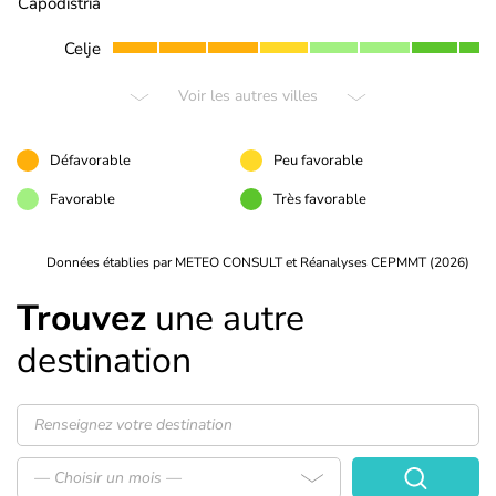
Capodistria
Celje
Voir les autres villes
Défavorable
Peu favorable
Favorable
Très favorable
Données établies par METEO CONSULT et Réanalyses CEPMMT (2026)
Trouvez
une autre
destination
— Choisir un mois —