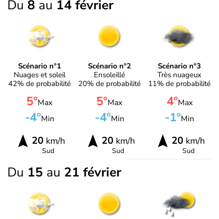
Du
8
au
14 février
Scénario n°1
Scénario n°2
Scénario n°3
Nuages et soleil
Ensoleillé
Très nuageux
42% de probabilité
20% de probabilité
11% de probabilité
5°
5°
4°
Max
Max
Max
-4°
-4°
-1°
Min
Min
Min
20
20
20
km/h
km/h
km/h
Sud
Sud
Sud
Du
15
au
21 février