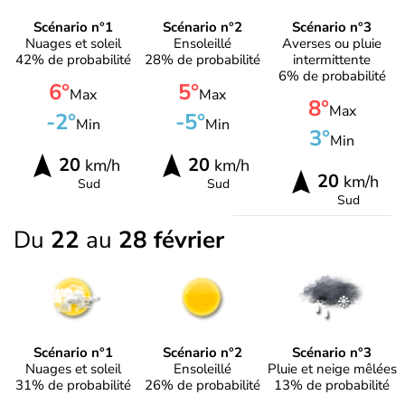
Scénario n°1
Scénario n°2
Scénario n°3
Nuages et soleil
Ensoleillé
Averses ou pluie
42% de probabilité
28% de probabilité
intermittente
6% de probabilité
6°
5°
Max
Max
8°
Max
-2°
-5°
Min
Min
3°
Min
20
20
km/h
km/h
20
km/h
Sud
Sud
Sud
Du
22
au
28 février
Scénario n°1
Scénario n°2
Scénario n°3
Nuages et soleil
Ensoleillé
Pluie et neige mêlées
31% de probabilité
26% de probabilité
13% de probabilité