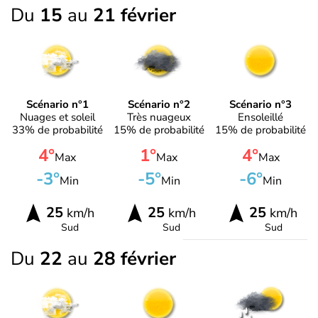
Du
15
au
21 février
Scénario n°1
Scénario n°2
Scénario n°3
Nuages et soleil
Très nuageux
Ensoleillé
33% de probabilité
15% de probabilité
15% de probabilité
4°
1°
4°
Max
Max
Max
-3°
-5°
-6°
Min
Min
Min
25
25
25
km/h
km/h
km/h
Sud
Sud
Sud
Du
22
au
28 février