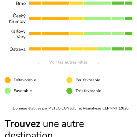
Brno
Český
Krumlov
Karlovy
Vary
Ostrava
Voir les autres villes
Défavorable
Peu favorable
Favorable
Très favorable
Données établies par METEO CONSULT et Réanalyses CEPMMT (2026)
Trouvez
une autre
destination