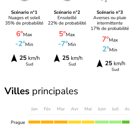
Scénario n°1
Scénario n°2
Scénario n°3
Nuages et soleil
Ensoleillé
Averses ou pluie
35% de probabilité
22% de probabilité
intermittente
17% de probabilité
6°
5°
Max
Max
7°
Max
-2°
-7°
Min
Min
2°
Min
25
25
km/h
km/h
25
km/h
Sud
Sud
Sud
Villes
principales
Jan
Fév
Mar
Avr
Mai
Juin
Juil
Aoû
Prague