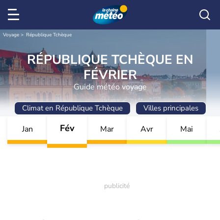
Voyage
République Tchèque
RÉPUBLIQUE TCHÈQUE EN
FÉVRIER
Guide météo voyage
Climat en République Tchèque
Villes principales
Fév
Jan
Mar
Avr
Mai