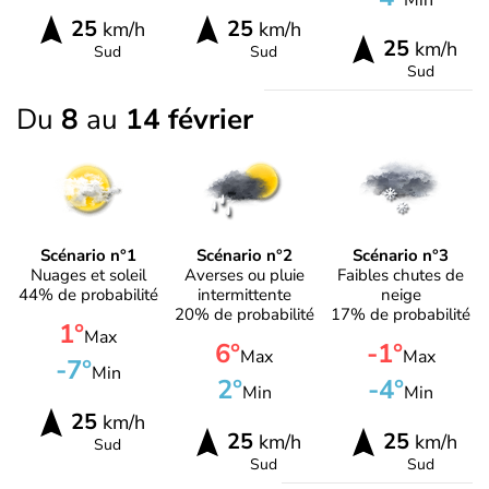
25
25
km/h
km/h
25
km/h
Sud
Sud
Sud
Du
8
au
14 février
Scénario n°1
Scénario n°2
Scénario n°3
Nuages et soleil
Averses ou pluie
Faibles chutes de
44% de probabilité
intermittente
neige
20% de probabilité
17% de probabilité
1°
Max
6°
-1°
Max
Max
-7°
Min
2°
-4°
Min
Min
25
km/h
25
25
km/h
km/h
Sud
Sud
Sud