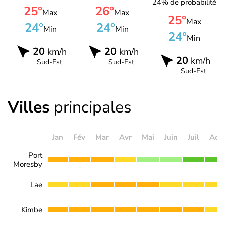
24% de probabilité
25°
26°
Max
Max
25°
Max
24°
24°
Min
Min
24°
Min
20
20
km/h
km/h
20
km/h
Sud-Est
Sud-Est
Sud-Est
Villes
principales
Jan
Fév
Mar
Avr
Mai
Juin
Juil
Aoû
Port
Moresby
Lae
Kimbe