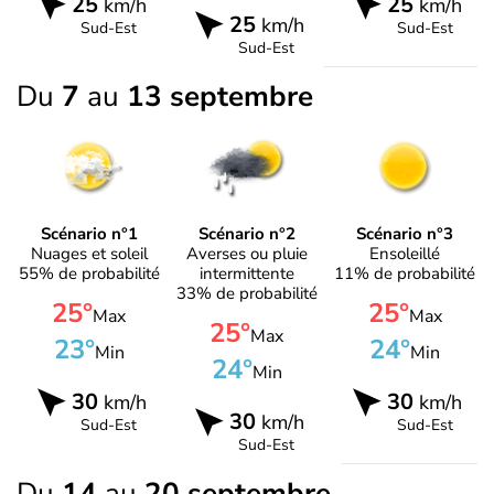
25
25
km/h
km/h
25
km/h
Sud-Est
Sud-Est
Sud-Est
Du
7
au
13 septembre
Scénario n°1
Scénario n°2
Scénario n°3
Nuages et soleil
Averses ou pluie
Ensoleillé
55% de probabilité
intermittente
11% de probabilité
33% de probabilité
25°
25°
Max
Max
25°
Max
23°
24°
Min
Min
24°
Min
30
30
km/h
km/h
30
km/h
Sud-Est
Sud-Est
Sud-Est
Du
14
au
20 septembre