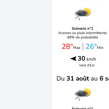
Scénario n°1
Averses ou pluie intermittente
48% de probabilité
28°
26°
Max
Min
30
km/h
Vent d'
Est
Du
31 août
au
6 
Scénario n°1