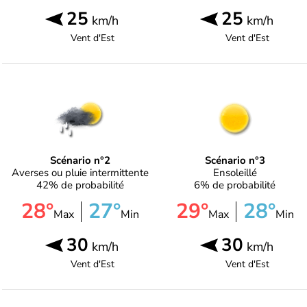
25
25
km/h
km/h
Vent d'
Est
Vent d'
Est
Scénario n°2
Scénario n°3
Averses ou pluie intermittente
Ensoleillé
42% de probabilité
6% de probabilité
28°
27°
29°
28°
Max
Min
Max
Min
30
30
km/h
km/h
Vent d'
Est
Vent d'
Est