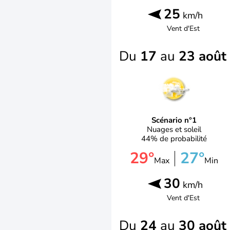
25
km/h
Vent d'
Est
Du
17
au
23 août
Scénario n°1
Nuages et soleil
44% de probabilité
29°
27°
Max
Min
30
km/h
Vent d'
Est
Du
24
au
30 août