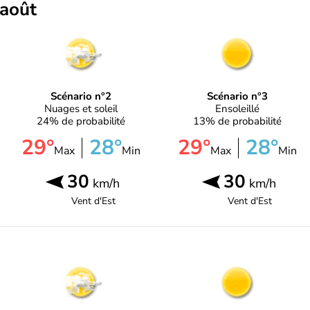
 août
Scénario n°2
Scénario n°3
Nuages et soleil
Ensoleillé
24% de probabilité
13% de probabilité
29°
28°
29°
28°
Max
Min
Max
Min
30
30
km/h
km/h
Vent d'
Est
Vent d'
Est