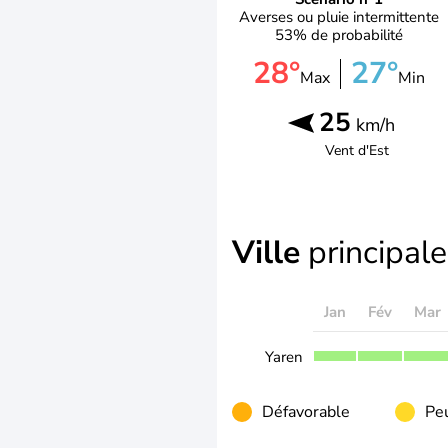
Averses ou pluie intermittente
53% de probabilité
28°
27°
Max
Min
25
km/h
Vent d'
Est
Ville
principale
Jan
Fév
Mar
Yaren
Défavorable
Peu