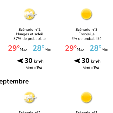
Scénario n°2
Scénario n°3
Nuages et soleil
Ensoleillé
37% de probabilité
6% de probabilité
29°
28°
29°
28°
Max
Min
Max
Min
30
30
km/h
km/h
Vent d'
Est
Vent d'
Est
septembre
Scénario n°2
Scénario n°3