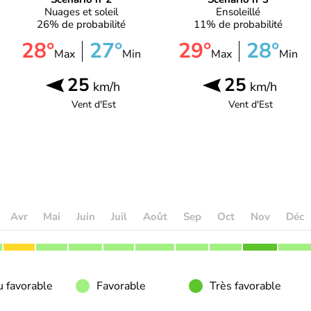
Nuages et soleil
Ensoleillé
26% de probabilité
11% de probabilité
28°
27°
29°
28°
Max
Min
Max
Min
25
25
km/h
km/h
Vent d'
Est
Vent d'
Est
Avr
Mai
Juin
Juil
Août
Sep
Oct
Nov
Déc
 favorable
Favorable
Très favorable