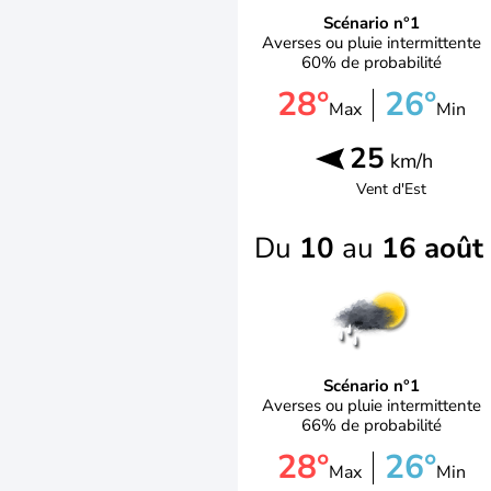
Scénario n°1
Averses ou pluie intermittente
60% de probabilité
28°
26°
Max
Min
25
km/h
Vent d'
Est
Du
10
au
16 août
Scénario n°1
Averses ou pluie intermittente
66% de probabilité
28°
26°
Max
Min