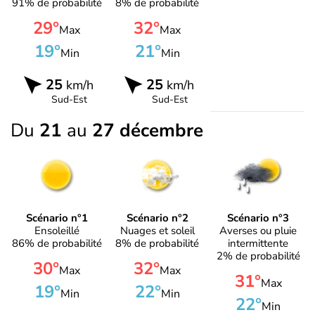
91% de probabilité
8% de probabilité
29°
32°
Max
Max
19°
21°
Min
Min
25
25
km/h
km/h
Sud-Est
Sud-Est
Du
21
au
27 décembre
Scénario n°1
Scénario n°2
Scénario n°3
Ensoleillé
Nuages et soleil
Averses ou pluie
86% de probabilité
8% de probabilité
intermittente
2% de probabilité
30°
32°
Max
Max
31°
Max
19°
22°
Min
Min
22°
Min