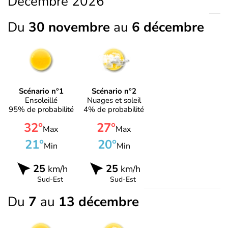
Décembre 2026
Du
30 novembre
au
6 décembre
Scénario n°1
Scénario n°2
Ensoleillé
Nuages et soleil
95% de probabilité
4% de probabilité
32°
27°
Max
Max
21°
20°
Min
Min
25
25
km/h
km/h
Sud-Est
Sud-Est
Du
7
au
13 décembre