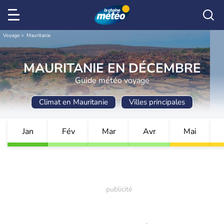
Voyage
Mauritanie
MAURITANIE EN DÉCEMBRE
Guide météo voyage
Climat en Mauritanie
Villes principales
Jan
Fév
Mar
Avr
Mai