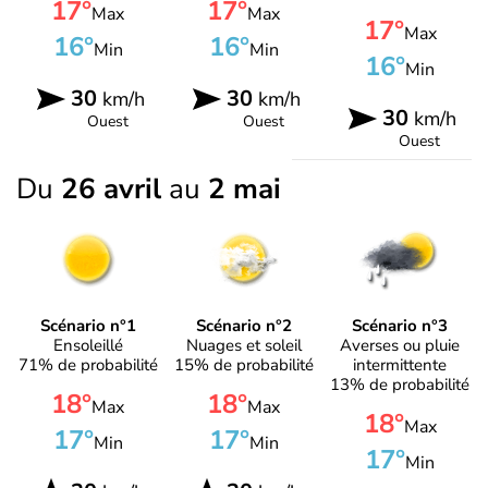
17°
17°
Max
Max
17°
Max
16°
16°
Min
Min
16°
Min
30
30
km/h
km/h
30
km/h
Ouest
Ouest
Ouest
Du
26 avril
au
2 mai
Scénario n°1
Scénario n°2
Scénario n°3
Ensoleillé
Nuages et soleil
Averses ou pluie
71% de probabilité
15% de probabilité
intermittente
13% de probabilité
18°
18°
Max
Max
18°
Max
17°
17°
Min
Min
17°
Min