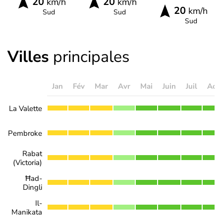
20
20
km/h
km/h
20
km/h
Sud
Sud
Sud
Villes
principales
Jan
Fév
Mar
Avr
Mai
Juin
Juil
Aoû
La Valette
Pembroke
Rabat
(Victoria)
Ħad-
Dingli
Il-
Manikata