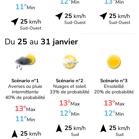
12°
13°
Min
Min
11°
Min
25
25
km/h
km/h
25
km/h
Sud-Ouest
Sud-Ouest
Sud-Ouest
Du
25
au
31 janvier
Scénario n°1
Scénario n°2
Scénario n°3
Averses ou pluie
Nuages et soleil
Ensoleillé
intermittente
33% de probabilité
20% de probabilité
40% de probabilité
13°
13°
Max
Max
13°
Max
12°
12°
Min
Min
11°
Min
25
25
km/h
km/h
25
km/h
Sud
Sud