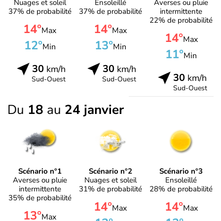
Nuages et soleil
Ensoleillé
Averses ou pluie
37% de probabilité
37% de probabilité
intermittente
22% de probabilité
14°
14°
Max
Max
14°
Max
12°
13°
Min
Min
11°
Min
30
30
km/h
km/h
30
km/h
Sud-Ouest
Sud-Ouest
Sud-Ouest
Du
18
au
24 janvier
Scénario n°1
Scénario n°2
Scénario n°3
Averses ou pluie
Nuages et soleil
Ensoleillé
intermittente
31% de probabilité
28% de probabilité
35% de probabilité
14°
14°
Max
Max
13°
Max