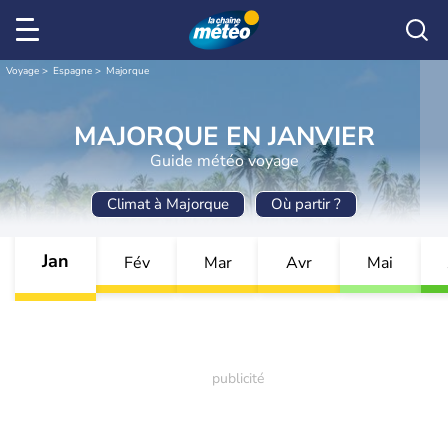
Voyage
Espagne
Majorque
MAJORQUE EN JANVIER
Guide météo voyage
Climat à Majorque
Où partir ?
Jan
Fév
Mar
Avr
Mai