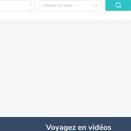
— Choisir un mois —
Voyagez
en vidéos