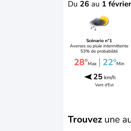
Du
26
au
1 févrie
Scénario n°1
Averses ou pluie intermittente
53% de probabilité
28°
22°
Max
Min
25
km/h
Vent d'
Est
Trouvez
une au