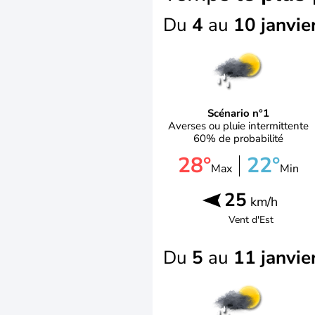
Du
4
au
10 janvie
Scénario n°1
Averses ou pluie intermittente
60% de probabilité
28°
22°
Max
Min
25
km/h
Vent d'
Est
Du
5
au
11 janvie