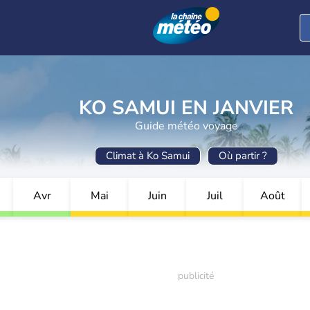
KO SAMUI EN JANVIER
Guide météo voyage
Climat à Ko Samui
Où partir ?
Avr
Mai
Juin
Juil
Août