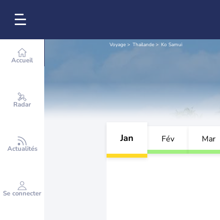
Voyage
Thaïlande
Ko Samui
Accueil
Radar
Jan
Fév
Mar
Actualités
Se connecter