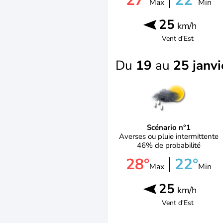
27°
22°
Max
Min
25
km/h
Vent d'
Est
Du
19
au
25 janvi
Scénario n°1
Averses ou pluie intermittente
46% de probabilité
28°
22°
Max
Min
25
km/h
Vent d'
Est