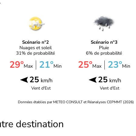
r
Scénario n°2
Scénario n°3
Nuages et soleil
Pluie
31% de probabilité
6% de probabilité
29°
21°
25°
23°
Max
Min
Max
Min
25
25
km/h
km/h
Vent d'
Est
Vent d'
Est
Données établies par METEO CONSULT et Réanalyses CEPMMT (2026)
tre destination