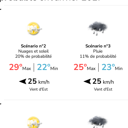
r
Scénario n°2
Scénario n°3
Nuages et soleil
Pluie
20% de probabilité
11% de probabilité
29°
22°
25°
23°
Max
Min
Max
Min
25
25
km/h
km/h
Vent d'
Est
Vent d'
Est
r