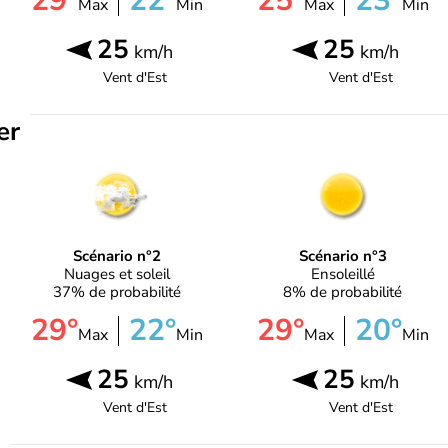
29°
22°
25°
23°
Max
Min
Max
Min
25
25
km/h
km/h
Vent d'
Est
Vent d'
Est
er
Scénario n°2
Scénario n°3
Nuages et soleil
Ensoleillé
37% de probabilité
8% de probabilité
29°
22°
29°
20°
Max
Min
Max
Min
25
25
km/h
km/h
Vent d'
Est
Vent d'
Est